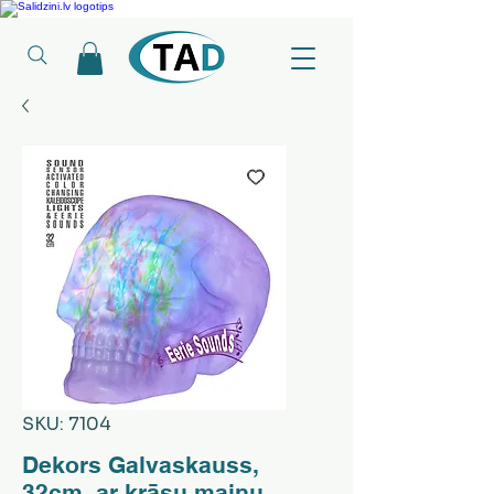
Ledusskapji, Sadzīves tehnika, Smaržas, Operatīvā atmiņa, Putekļu sūcēji
SKU: 7104
Dekors Galvaskauss,
32cm, ar krāsu maiņu,