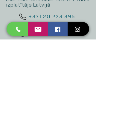
izplatītājs Latvijā
+371 20 223 395
mukusalas@tad.lv
Mēs piedāvājam
Ballītēm un Svētkiem
Gaismai
Mājai
Floristika
Dekorācijām
Sezonas preces