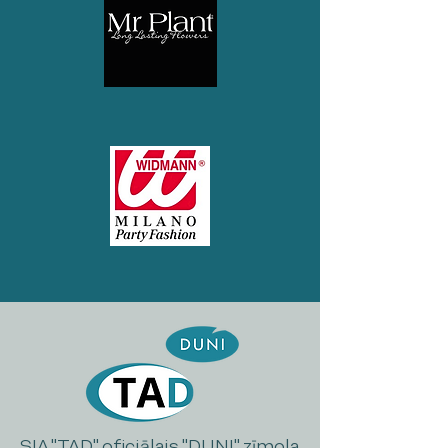
SIA "TAD" oficiālais "DUNI" zīmola