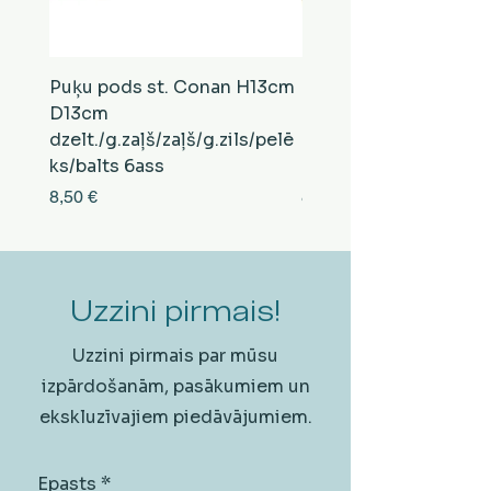
Puķu pods st. Conan H13cm
Puķu pods st. Conan
D13cm
D13cm
dzelt./g.zaļš/zaļš/g.zils/pelē
balts/brūns/pelēks/vi
ks/balts 6ass
zeltens/g.zaļš 6ass
Cena
Cena
8,50 €
8,50 €
Uzzini pirmais!
Uzzini pirmais par mūsu
izpārdošanām, pasākumiem un
ekskluzīvajiem piedāvājumiem.
Epasts
*