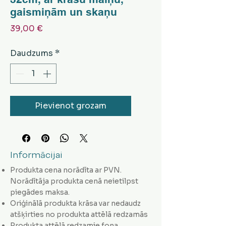
gaismiņām un skaņu
Cena
39,00 €
Daudzums
*
Pievienot grozam
Informācijai
Produkta cena norādīta ar PVN.
Norādītāja produkta cenā neietilpst
piegādes maksa.
Oriģinālā produkta krāsa var nedaudz
atšķirties no produkta attēlā redzamās
Produkta attēlā redzamie fona