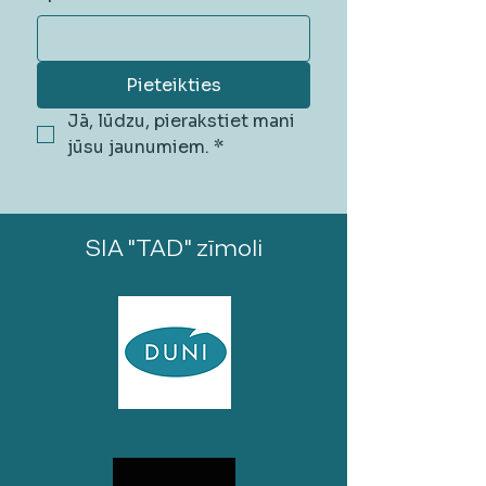
Pieteikties
Jā, lūdzu, pierakstiet mani 
jūsu jaunumiem.
*
SIA "TAD" zīmoli