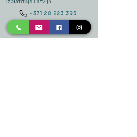
izplatītājs Latvijā
+371 20 223 395
mukusalas@tad.lv
Mēs piedāvājam
Ballītēm un Svētkiem
Gaismai
Mājai
Floristika
Dekorācijām
Sezonas preces
Horeca