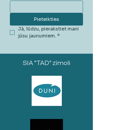
Pieteikties
Jā, lūdzu, pierakstiet mani 
jūsu jaunumiem.
*
SIA "TAD" zīmoli