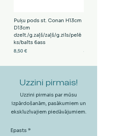
Puķu pods st. Conan H13cm
Puķu pods st. Conan
D13cm
D13cm
dzelt./g.zaļš/zaļš/g.zils/pelē
balts/brūns/pelēks/vi
ks/balts 6ass
zeltens/g.zaļš 6ass
Cena
Cena
8,50 €
8,50 €
Uzzini pirmais!
Uzzini pirmais par mūsu
izpārdošanām, pasākumiem un
ekskluzīvajiem piedāvājumiem.
Epasts
*