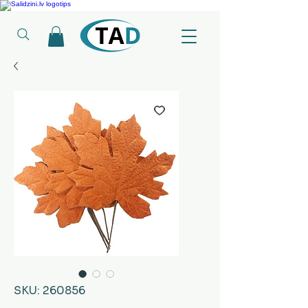
Ledusskapji, Sadzīves tehnika, Smaržas, Operatīvā atmiņa, Putekļu sūcēji
SKU: 260856