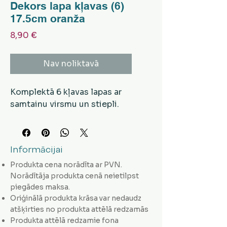
Dekors lapa kļavas (6)
17.5cm oranža
Cena
8,90 €
Nav noliktavā
Komplektā 6 kļavas lapas ar
samtainu virsmu un stiepli.
Informācijai
Produkta cena norādīta ar PVN.
Norādītāja produkta cenā neietilpst
piegādes maksa.
Oriģinālā produkta krāsa var nedaudz
atšķirties no produkta attēlā redzamās
Produkta attēlā redzamie fona