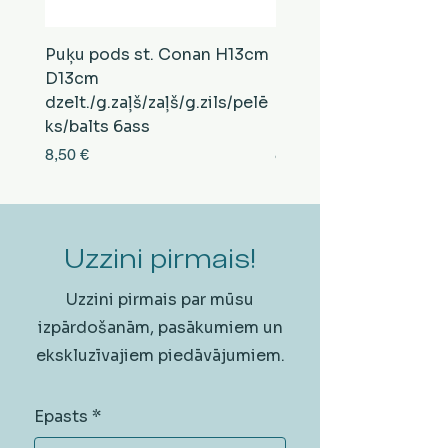
Puķu pods st. Conan H13cm
Puķu pods st. Conan
D13cm
D13cm
dzelt./g.zaļš/zaļš/g.zils/pelē
balts/brūns/pelēks/vi
ks/balts 6ass
zeltens/g.zaļš 6ass
Cena
Cena
8,50 €
8,50 €
Uzzini pirmais!
Uzzini pirmais par mūsu
izpārdošanām, pasākumiem un
ekskluzīvajiem piedāvājumiem.
Epasts
*