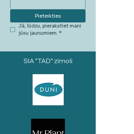
Pieteikties
Jā, lūdzu, pierakstiet mani 
jūsu jaunumiem.
*
SIA "TAD" zīmoli