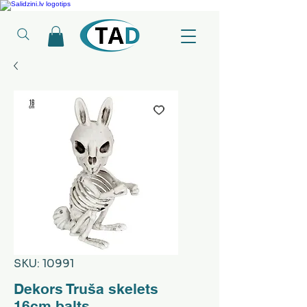
Ledusskapji, Sadzīves tehnika, Smaržas, Operatīvā atmiņa, Putekļu sūcēji
SKU: 10991
Dekors Truša skelets
16cm,balts