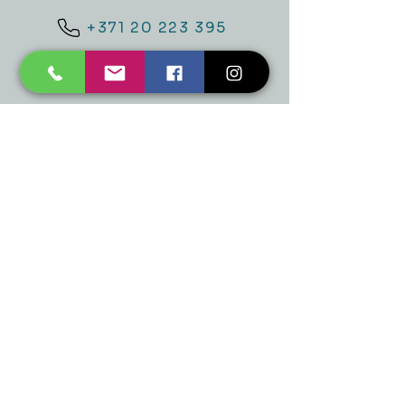
+371 20 223 395
mukusalas@tad.lv
Mēs piedāvājam
Ballītēm un Svētkiem
Gaismai
Mājai
Floristika
Dekorācijām
Sezonas preces
Horeca