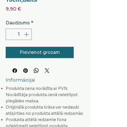
Cena
9,90 €
Daudzums
*
Pievienot grozam
Informācijai
Produkta cena norādīta ar PVN.
Norādītāja produkta cenā neietilpst
piegādes maksa.
Oriģinālā produkta krāsa var nedaudz
atšķirties no produkta attēlā redzamās
Produkta attēlā redzamie fona
priekšmeti neietilpst produkta