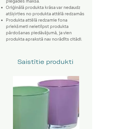
piegādes maksa.
Oriģinālā produkta krāsa var nedaudz
atšķirties no produkta attēlā redzamās
Produkta attēlā redzamie fona
priekšmeti neietilpst produkta
pārdošanas piedāvājumā, ja vien
produkta aprakstā nav norādīts citādi.
Saistītie produkti