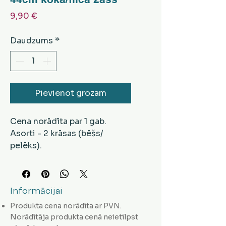
Cena
9,90 €
Daudzums
*
Pievienot grozam
Cena norādīta par 1 gab.
Asorti - 2 krāsas (bēšs/
pelēks).
H: 44 cm, platums - 30 x 5
cm.
Materiāls - filcs, uz koka
Informācijai
pamatnes.
Produkta cena norādīta ar PVN.
Norādītāja produkta cenā neietilpst