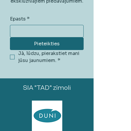
ekskluzīvajiem piedāvājumiem.
Epasts
*
Pieteikties
Jā, lūdzu, pierakstiet mani 
jūsu jaunumiem.
*
SIA "TAD" zīmoli