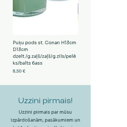
Puķu pods st. Conan H13cm
Puķu pods st. Conan
D13cm
D13cm
dzelt./g.zaļš/zaļš/g.zils/pelē
balts/brūns/pelēks/vi
ks/balts 6ass
zeltens/g.zaļš 6ass
Cena
Cena
8,50 €
8,50 €
Uzzini pirmais!
Uzzini pirmais par mūsu
izpārdošanām, pasākumiem un