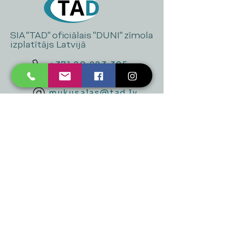
SIA "TAD" oficiālais "DUNI" zīmola
izplatītājs Latvijā
+371 20 223 395
mukusalas@tad.lv
Mēs piedāvājam
Ballītēm un Svētkiem
Gaismai
Mājai
Floristika