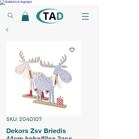
Ledusskapji, Sadzīves tehnika, Smaržas, Operatīvā atmiņa, Putekļu sūcēji
SKU: 2040107
Dekors Zsv Briedis
44cm koka/filca 2ass