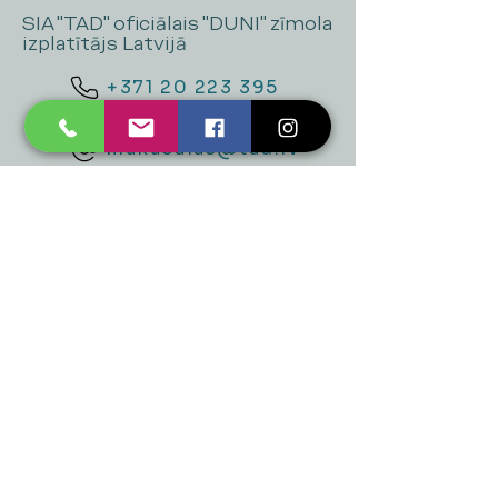
SIA "TAD" oficiālais "DUNI" zīmola
izplatītājs Latvijā
+371 20 223 395
mukusalas@tad.lv
Mēs piedāvājam
Ballītēm un Svētkiem
Gaismai
Mājai
Floristika
Dekorācijām