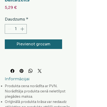
Cena
5,29 €
Daudzums
*
Pievienot grozam
Informācijai
Produkta cena norādīta ar PVN.
Norādītāja produkta cenā neietilpst
piegādes maksa.
Oriģinālā produkta krāsa var nedaudz
atšķirties no produkta attēlā redzamās