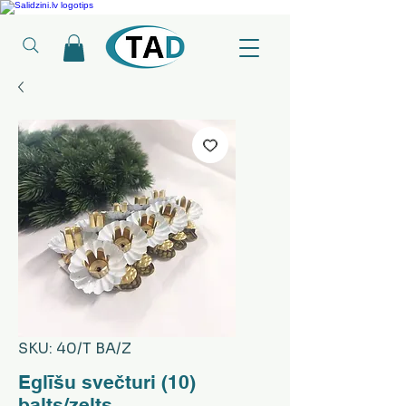
Ledusskapji, Sadzīves tehnika, Smaržas, Operatīvā atmiņa, Putekļu sūcēji
SKU: 40/T BA/Z
Eglīšu svečturi (10)
balts/zelts