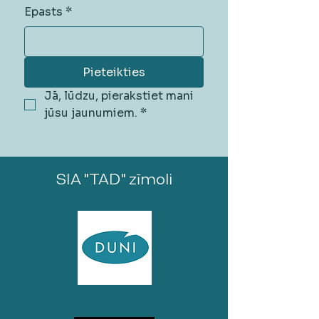
Epasts
*
Pieteikties
Jā, lūdzu, pierakstiet mani 
jūsu jaunumiem.
*
SIA "TAD" zīmoli