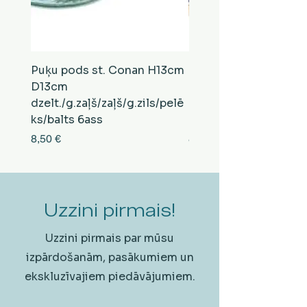
Puķu pods st. Conan H13cm
Puķu pods st. Conan
D13cm
D13cm
dzelt./g.zaļš/zaļš/g.zils/pelē
balts/brūns/pelēks/vi
ks/balts 6ass
zeltens/g.zaļš 6ass
Cena
Cena
8,50 €
8,50 €
Uzzini pirmais!
Uzzini pirmais par mūsu
izpārdošanām, pasākumiem un
ekskluzīvajiem piedāvājumiem.