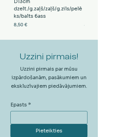
D13cm
D13cm
dzelt./g.zaļš/zaļš/g.zils/pelē
balts/brūns/pelēks/vi
ks/balts 6ass
zeltens/g.zaļš 6ass
Cena
Cena
8,50 €
8,50 €
Uzzini pirmais!
Uzzini pirmais par mūsu
izpārdošanām, pasākumiem un
ekskluzīvajiem piedāvājumiem.
Epasts
*
Pieteikties