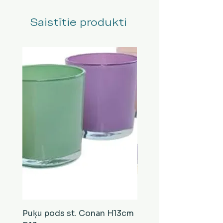
Saistītie produkti
Puķu pods st. Conan H13cm
Puķu pods st. Conan