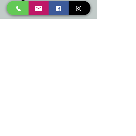
mukusalas@tad.lv
Mēs piedāvājam
Ballītēm un Svētkiem
Gaismai
Mājai
Floristika
Dekorācijām
Sezonas preces
Horeca
​Izpārdošana
Noderīgi