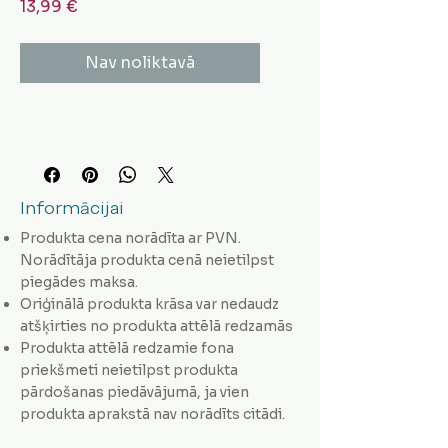
Cena
13,99 €
Nav noliktavā
Informācijai
Produkta cena norādīta ar PVN.
Norādītāja produkta cenā neietilpst
piegādes maksa.
Oriģinālā produkta krāsa var nedaudz
atšķirties no produkta attēlā redzamās
Produkta attēlā redzamie fona
priekšmeti neietilpst produkta
pārdošanas piedāvājumā, ja vien
produkta aprakstā nav norādīts citādi.