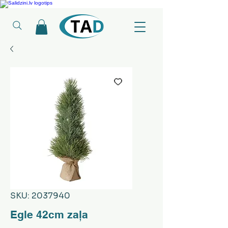
Ledusskapji, Sadzīves tehnika, Smaržas, Operatīvā atmiņa, Putekļu sūcēji
SKU: 2037940
Egle 42cm zaļa