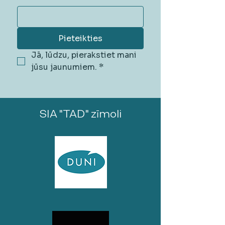
Pieteikties
Jā, lūdzu, pierakstiet mani 
jūsu jaunumiem.
*
SIA "TAD" zīmoli