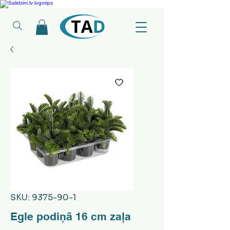
Ledusskapji, Sadzīves tehnika, Smaržas, Operatīvā atmiņa, Putekļu sūcēji
SKU: 9375-90-1
Egle podiņā 16 cm zaļa