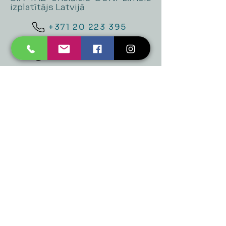
izplatītājs Latvijā
+371 20 223 395
mukusalas@tad.lv
Mēs piedāvājam
Ballītēm un Svētkiem
Gaismai
Mājai
Floristika
Dekorācijām
Sezonas preces