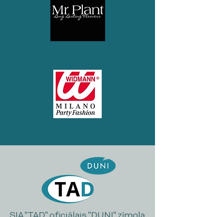
SIA "TAD" oficiālais "DUNI" zīmola