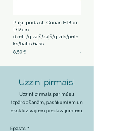
Puķu pods st. Conan H13cm
Puķu pods st. Conan
D13cm
D13cm
dzelt./g.zaļš/zaļš/g.zils/pelē
balts/brūns/pelēks/vi
ks/balts 6ass
zeltens/g.zaļš 6ass
Cena
Cena
8,50 €
8,50 €
Uzzini pirmais!
Uzzini pirmais par mūsu
izpārdošanām, pasākumiem un
ekskluzīvajiem piedāvājumiem.
Epasts
*