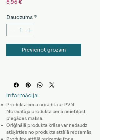
Cena
5,95 €
Daudzums
*
Pievienot grozam
Informācijai
Produkta cena norādīta ar PVN.
Norādītāja produkta cenā neietilpst
piegādes maksa.
Oriģinālā produkta krāsa var nedaudz
atšķirties no produkta attēlā redzamās
Produkta attēlā redzamie fona