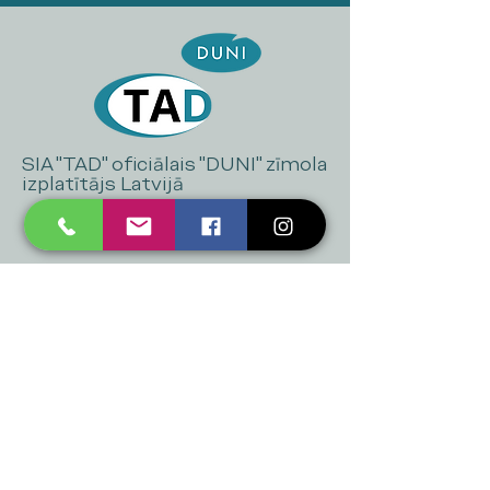
SIA "TAD" oficiālais "DUNI" zīmola
izplatītājs Latvijā
+371 20 223 395
mukusalas@tad.lv
Mēs piedāvājam
Ballītēm un Svētkiem