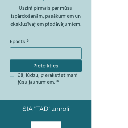
Uzzini pirmais par mūsu
izpārdošanām, pasākumiem un
ekskluzīvajiem piedāvājumiem.
Epasts
*
Pieteikties
Jā, lūdzu, pierakstiet mani 
jūsu jaunumiem.
*
SIA "TAD" zīmoli