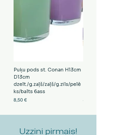
Puķu pods st. Conan H13cm
Puķu pods st. Conan
D13cm
D13cm
dzelt./g.zaļš/zaļš/g.zils/pelē
balts/brūns/pelēks/vi
ks/balts 6ass
zeltens/g.zaļš 6ass
Cena
Cena
8,50 €
8,50 €
Uzzini pirmais!