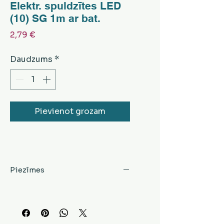
Elektr. spuldzītes LED
(10) SG 1m ar bat.
Cena
2,79 €
Daudzums
*
Pievienot grozam
Piezīmes