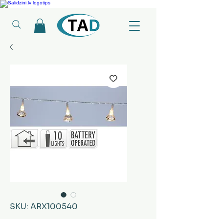
Ledusskapji, Sadzīves tehnika, Smaržas, Operatīvā atmiņa, Putekļu sūcēji
SKU: ARX100540