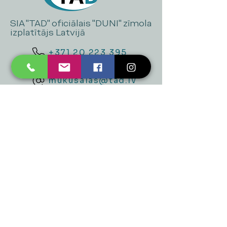
SIA "TAD" oficiālais "DUNI" zīmola
izplatītājs Latvijā
+371 20 223 395
mukusalas@tad.lv
Mēs piedāvājam
Ballītēm un Svētkiem
Gaismai
Mājai
Floristika
Dekorācijām