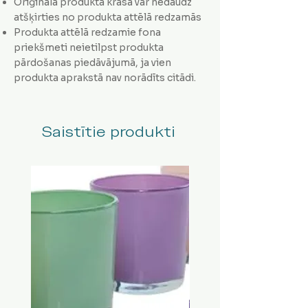
Oriģinālā produkta krāsa var nedaudz
atšķirties no produkta attēlā redzamās
Produkta attēlā redzamie fona
priekšmeti neietilpst produkta
pārdošanas piedāvājumā, ja vien
produkta aprakstā nav norādīts citādi.
Saistītie produkti