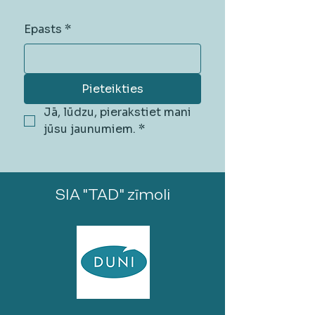
Epasts
*
Pieteikties
Jā, lūdzu, pierakstiet mani 
jūsu jaunumiem.
*
SIA "TAD" zīmoli