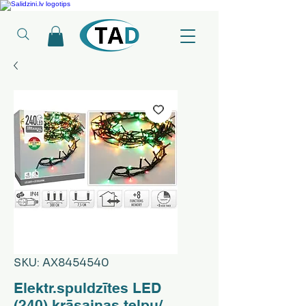
Ledusskapji, Sadzīves tehnika, Smaržas, Operatīvā atmiņa, Putekļu sūcēji
SKU: AX8454540
Elektr.spuldzītes LED
(240) krāsainas telpu/