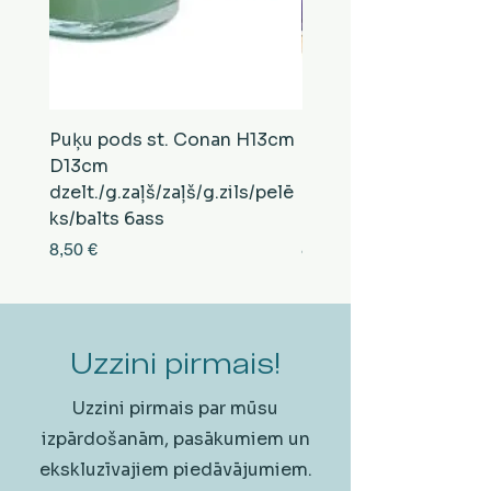
Puķu pods st. Conan H13cm
Puķu pods st. Conan
D13cm
D13cm
dzelt./g.zaļš/zaļš/g.zils/pelē
balts/brūns/pelēks/vi
ks/balts 6ass
zeltens/g.zaļš 6ass
Cena
Cena
8,50 €
8,50 €
Uzzini pirmais!
Uzzini pirmais par mūsu
izpārdošanām, pasākumiem un
ekskluzīvajiem piedāvājumiem.