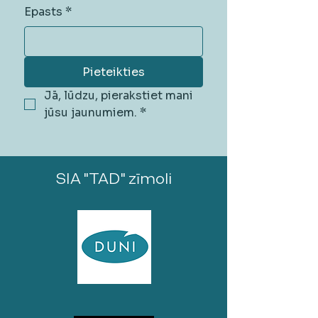
Epasts
*
Pieteikties
Jā, lūdzu, pierakstiet mani 
jūsu jaunumiem.
*
SIA "TAD" zīmoli