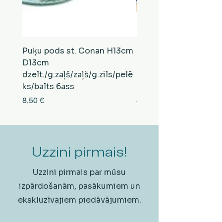
Puķu pods st. Conan H13cm
Puķu pods st. Conan
D13cm
D13cm
dzelt./g.zaļš/zaļš/g.zils/pelē
balts/brūns/pelēks/vi
ks/balts 6ass
zeltens/g.zaļš 6ass
Cena
Cena
8,50 €
8,50 €
Uzzini pirmais!
Uzzini pirmais par mūsu
izpārdošanām, pasākumiem un
ekskluzīvajiem piedāvājumiem.