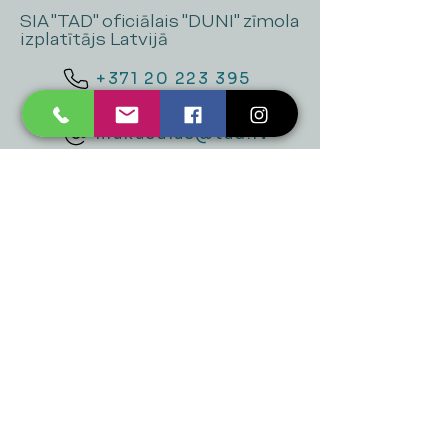
SIA "TAD" oficiālais "DUNI" zīmola
izplatītājs Latvijā
+371 20 223 395
mukusalas@tad.lv
Mēs piedāvājam
Ballītēm un Svētkiem
Gaismai
Mājai
Floristika
Dekorācijām