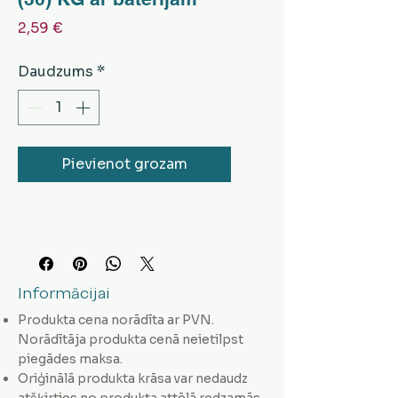
Cena
2,59 €
Daudzums
*
Pievienot grozam
Informācijai
Produkta cena norādīta ar PVN.
Norādītāja produkta cenā neietilpst
piegādes maksa.
Oriģinālā produkta krāsa var nedaudz
atšķirties no produkta attēlā redzamās