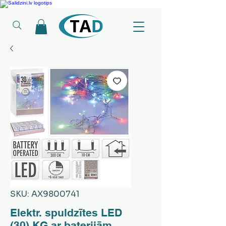
Ledusskapji, Sadzīves tehnika, Smaržas, Operatīvā atmiņa, Putekļu sūcēji
SKU: AX9800741
Elektr. spuldzītes LED
(30) KG ar baterijām