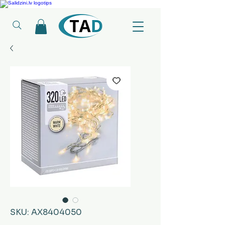
Ledusskapji, Sadzīves tehnika, Smaržas, Operatīvā atmiņa, Putekļu sūcēji
SKU: AX8404050