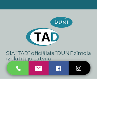
SIA "TAD" oficiālais "DUNI" zīmola
izplatītājs Latvijā
+371 20 223 395
mukusalas@tad.lv
Mēs piedāvājam