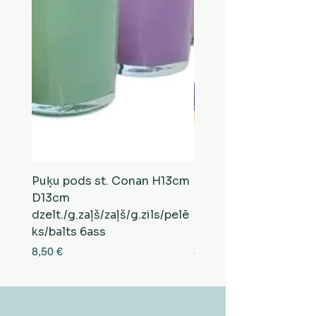
Puķu pods st. Conan H13cm
Puķu pods st. Conan
D13cm
D13cm
dzelt./g.zaļš/zaļš/g.zils/pelē
balts/brūns/pelēks/vi
ks/balts 6ass
zeltens/g.zaļš 6ass
Cena
Cena
8,50 €
8,50 €