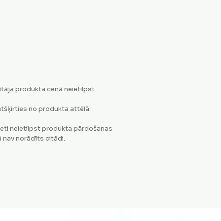
tāja produkta cenā neietilpst
tšķirties no produkta attēlā
eti neietilpst produkta pārdošanas
 nav norādīts citādi.