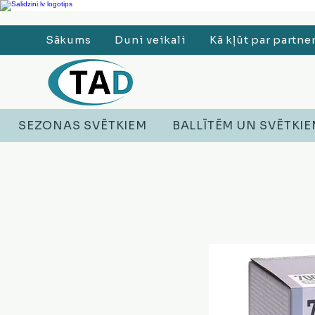
Ledusskapji, Sadzīves tehnika, Smaržas, Operatīvā atmiņa, Putekļu sūcēji
Sākums
Duni veikali
Kā kļūt par partne
SEZONAS SVĒTKIEM
BALLĪTĒM UN SVĒTKI