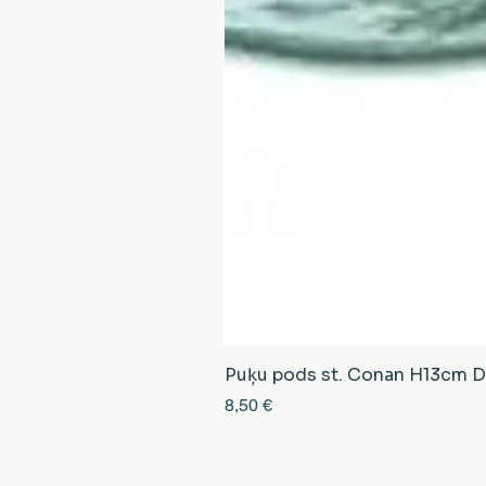
Puķu pods st. Conan H13cm D13
Cena
8,50 €