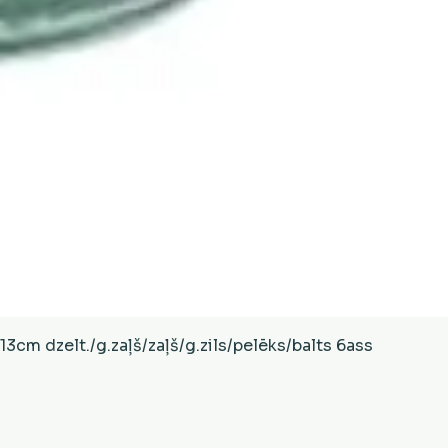
Ātrais skats
cm dzelt./g.zaļš/zaļš/g.zils/pelēks/balts 6ass