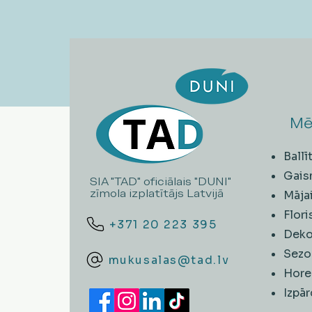
Mē
Ball
Gais
SIA "TAD" oficiālais "DUNI"
zīmola izplatītājs Latvijā
Māja
Flori
+371 20 223 395
Deko
Sezo
mukusalas@tad.lv
Hore
​Izpā