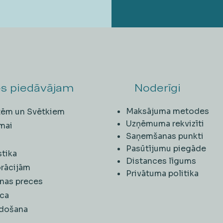
s piedāvājam
Noderīgi
Maksājuma metodes
ītēm un Svētkiem
Uzņēmuma rekvizīti
mai
Saņemšanas punkti
i
Pasūtījumu piegāde
stika
Distances līgums
rācijām
Privātuma politika
nas preces
ca
rdošana