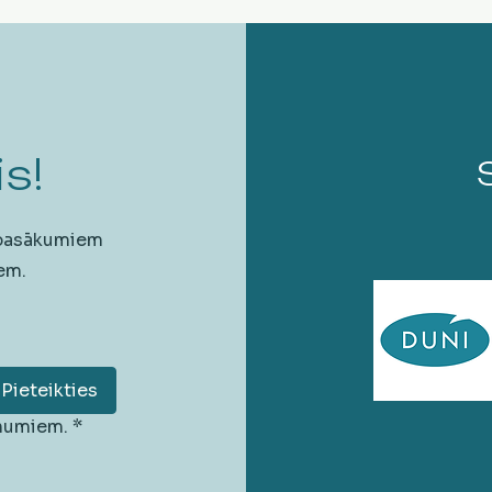
s!
 pasākumiem
em.
Pieteikties
unumiem.
*