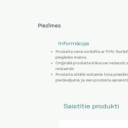
Piezīmes
Informācijai
Produkta cena norādīta ar PVN. Norādī
piegādes maksa.
Oriģinālā produkta krāsa var nedaudz a
redzamās
Produkta attēlā redzamie fona priekšm
piedāvājumā, ja vien produkta aprakstā
Saistītie produkti