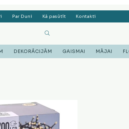
, Lego, Austiņas
ri
Par Duni
Kā pasūtīt
Kontakti
EM
DEKORĀCIJĀM
GAISMAI
MĀJAI
FL