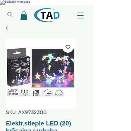
Ledusskapji, Sadzīves tehnika, Smaržas, Operatīvā atmiņa, Putekļu sūcēji
SKU: AX9732300
Elektr.stieple LED (20)
krāsaina sudraba