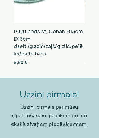
Puķu pods st. Conan H13cm
Puķu pods st. Conan
D13cm
D13cm
dzelt./g.zaļš/zaļš/g.zils/pelē
balts/brūns/pelēks/vi
ks/balts 6ass
zeltens/g.zaļš 6ass
Cena
Cena
8,50 €
8,50 €
Uzzini pirmais!
Uzzini pirmais par mūsu
izpārdošanām, pasākumiem un
ekskluzīvajiem piedāvājumiem.