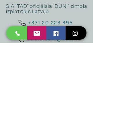
SIA "TAD" oficiālais "DUNI" zīmola
izplatītājs Latvijā
+371 20 223 395
mukusalas@tad.lv
Mēs piedāvājam
Ballītēm un Svētkiem
Gaismai
Mājai
Floristika
Dekorācijām