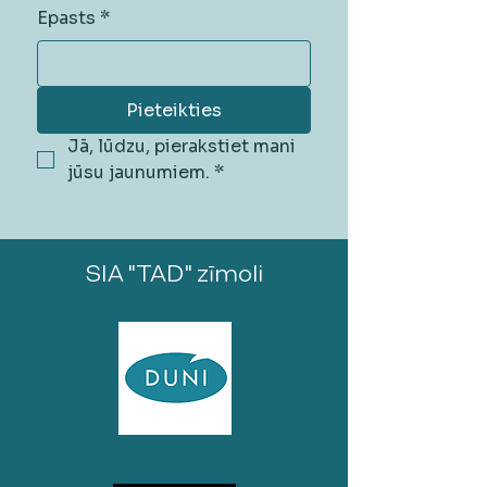
Epasts
*
Pieteikties
Jā, lūdzu, pierakstiet mani 
jūsu jaunumiem.
*
SIA "TAD" zīmoli