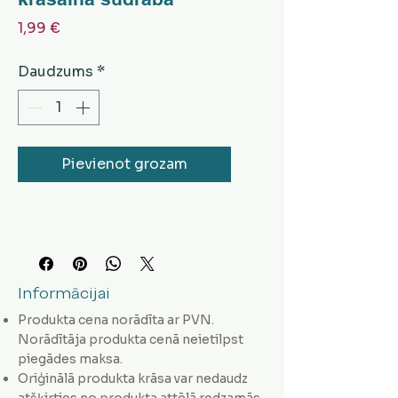
Cena
1,99 €
Daudzums
*
Pievienot grozam
Informācijai
Produkta cena norādīta ar PVN.
Norādītāja produkta cenā neietilpst
piegādes maksa.
Oriģinālā produkta krāsa var nedaudz
atšķirties no produkta attēlā redzamās