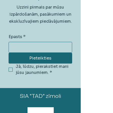
Uzzini pirmais par mūsu
izpārdošanām, pasākumiem un
ekskluzīvajiem piedāvājumiem.
Epasts
*
Pieteikties
Jā, lūdzu, pierakstiet mani 
jūsu jaunumiem.
*
SIA "TAD" zīmoli