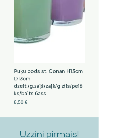
Puķu pods st. Conan H13cm
Puķu pods st. Conan
D13cm
D13cm
dzelt./g.zaļš/zaļš/g.zils/pelē
balts/brūns/pelēks/vi
ks/balts 6ass
zeltens/g.zaļš 6ass
Cena
Cena
8,50 €
8,50 €
Uzzini pirmais!