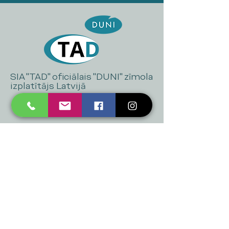
SIA "TAD" oficiālais "DUNI" zīmola
izplatītājs Latvijā
+371 20 223 395
mukusalas@tad.lv
Mēs piedāvājam
Ballītēm un Svētkiem