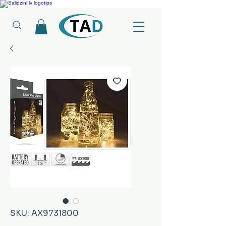
Ledusskapji, Sadzīves tehnika, Smaržas, Operatīvā atmiņa, Putekļu sūcēji
SKU: AX9731800