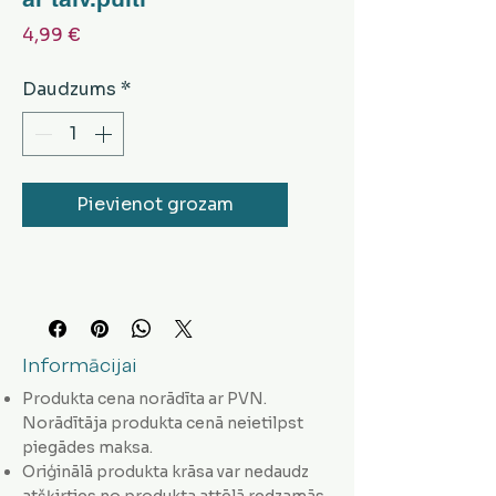
Cena
4,99 €
Daudzums
*
Pievienot grozam
Informācijai
Produkta cena norādīta ar PVN.
Norādītāja produkta cenā neietilpst
piegādes maksa.
Oriģinālā produkta krāsa var nedaudz
atšķirties no produkta attēlā redzamās