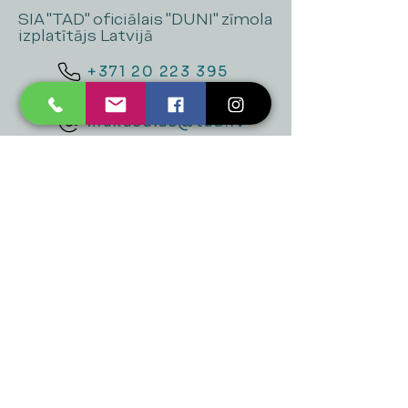
SIA "TAD" oficiālais "DUNI" zīmola
izplatītājs Latvijā
+371 20 223 395
mukusalas@tad.lv
Mēs piedāvājam
Ballītēm un Svētkiem
Gaismai
Mājai
Floristika
Dekorācijām