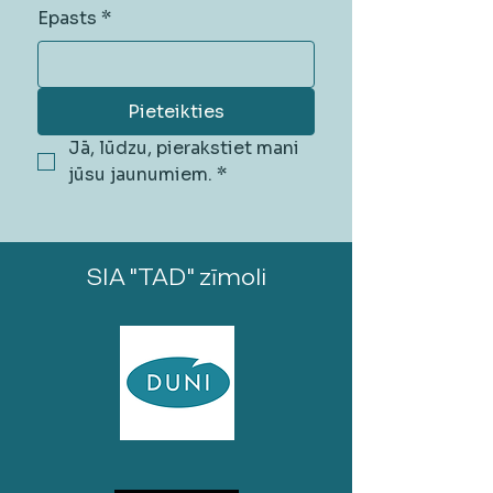
Epasts
*
Pieteikties
Jā, lūdzu, pierakstiet mani 
jūsu jaunumiem.
*
SIA "TAD" zīmoli