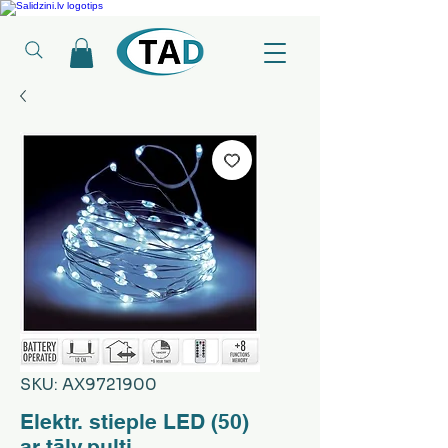
Ledusskapji, Sadzīves tehnika, Smaržas, Operatīvā atmiņa, Putekļu sūcēji
SKU: AX9721900
Elektr. stieple LED (50)
ar tālv.pulti