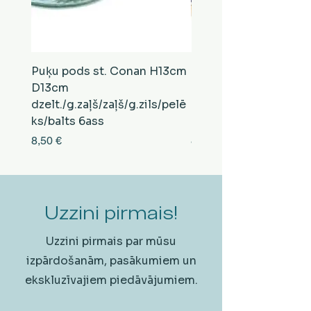
Puķu pods st. Conan H13cm
Puķu pods st. Conan
D13cm
D13cm
dzelt./g.zaļš/zaļš/g.zils/pelē
balts/brūns/pelēks/vi
ks/balts 6ass
zeltens/g.zaļš 6ass
Cena
Cena
8,50 €
8,50 €
Uzzini pirmais!
Uzzini pirmais par mūsu
izpārdošanām, pasākumiem un
ekskluzīvajiem piedāvājumiem.