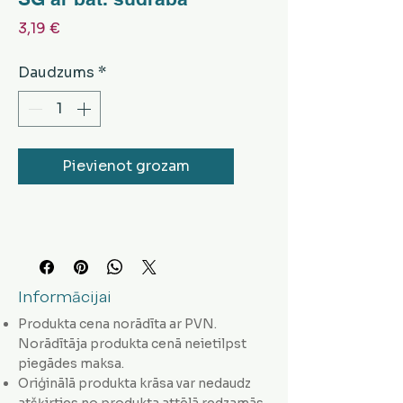
Cena
3,19 €
Daudzums
*
Pievienot grozam
Informācijai
Produkta cena norādīta ar PVN.
Norādītāja produkta cenā neietilpst
piegādes maksa.
Oriģinālā produkta krāsa var nedaudz
atšķirties no produkta attēlā redzamās