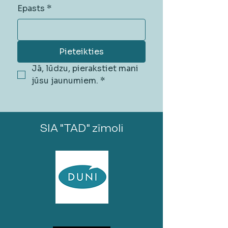
Epasts
*
Pieteikties
Jā, lūdzu, pierakstiet mani 
jūsu jaunumiem.
*
SIA "TAD" zīmoli