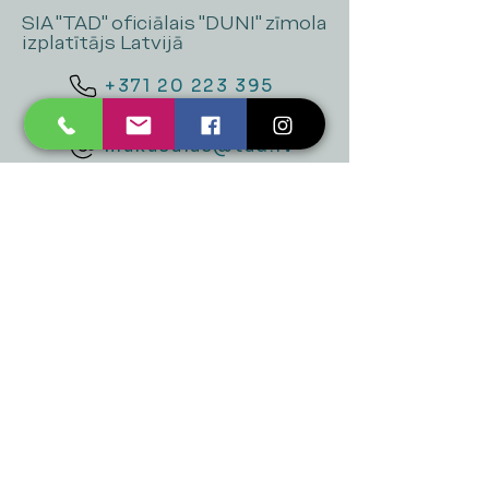
SIA "TAD" oficiālais "DUNI" zīmola
izplatītājs Latvijā
+371 20 223 395
mukusalas@tad.lv
Mēs piedāvājam
Ballītēm un Svētkiem
Gaismai
Mājai
Floristika
Dekorācijām