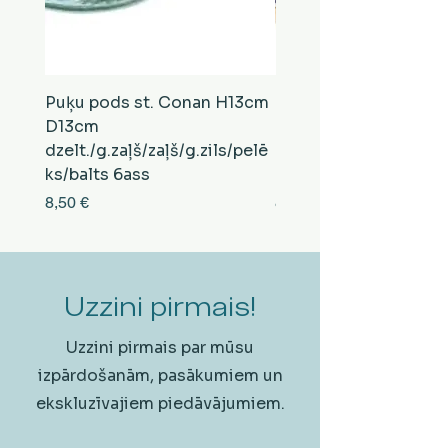
Puķu pods st. Conan H13cm
Puķu pods st. Conan
D13cm
D13cm
dzelt./g.zaļš/zaļš/g.zils/pelē
balts/brūns/pelēks/vi
ks/balts 6ass
zeltens/g.zaļš 6ass
Cena
Cena
8,50 €
8,50 €
Uzzini pirmais!
Uzzini pirmais par mūsu
izpārdošanām, pasākumiem un
ekskluzīvajiem piedāvājumiem.