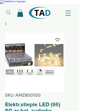
Ledusskapji, Sadzīves tehnika, Smaržas, Operatīvā atmiņa, Putekļu sūcēji
SKU: AMZ800100
Elektr.stieple LED (66)
SG ar bat. sudraba