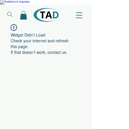
Ledusskapji, Sadzīves tehnika, Smaržas, Operatīvā atmiņa, Putekļu sūcēji
Widget Didn’t Load
Check your internet and refresh
this page.
If that doesn’t work, contact us.