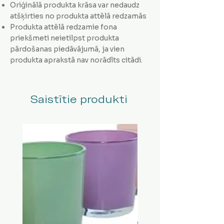
Oriģinālā produkta krāsa var nedaudz
atšķirties no produkta attēlā redzamās
Produkta attēlā redzamie fona
priekšmeti neietilpst produkta
pārdošanas piedāvājumā, ja vien
produkta aprakstā nav norādīts citādi.
Saistītie produkti