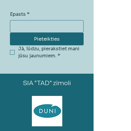
Epasts
*
Pieteikties
Jā, lūdzu, pierakstiet mani 
jūsu jaunumiem.
*
SIA "TAD" zīmoli