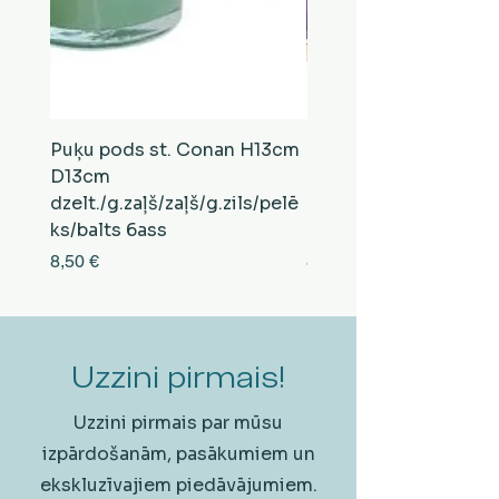
Puķu pods st. Conan H13cm
Puķu pods st. Conan
D13cm
D13cm
dzelt./g.zaļš/zaļš/g.zils/pelē
balts/brūns/pelēks/vi
ks/balts 6ass
zeltens/g.zaļš 6ass
Cena
Cena
8,50 €
8,50 €
Uzzini pirmais!
Uzzini pirmais par mūsu
izpārdošanām, pasākumiem un
ekskluzīvajiem piedāvājumiem.