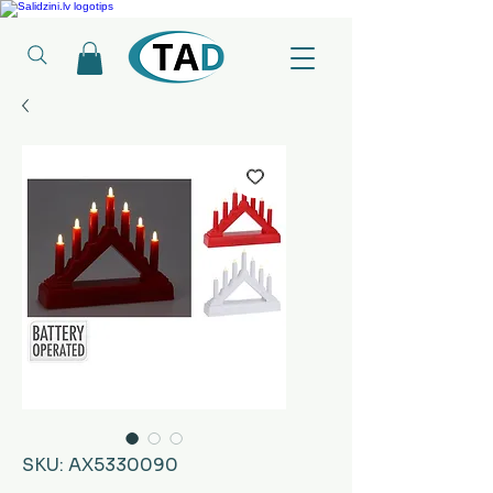
Ledusskapji, Sadzīves tehnika, Smaržas, Operatīvā atmiņa, Putekļu sūcēji
SKU: AX5330090