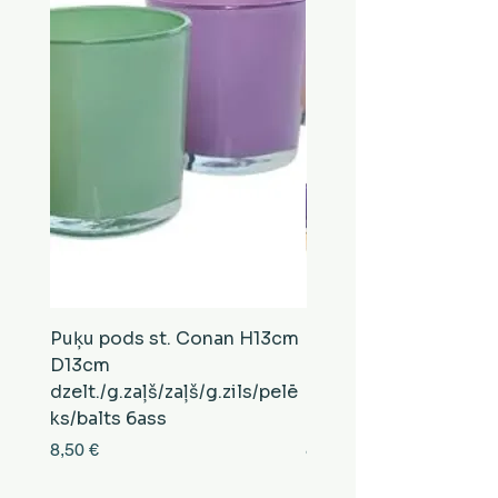
Puķu pods st. Conan H13cm
Puķu pods st. Conan
D13cm
D13cm
dzelt./g.zaļš/zaļš/g.zils/pelē
balts/brūns/pelēks/vi
ks/balts 6ass
zeltens/g.zaļš 6ass
Cena
Cena
8,50 €
8,50 €