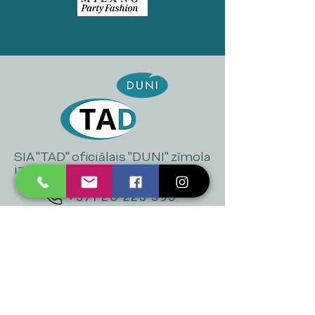
SIA "TAD" oficiālais "DUNI" zīmola
izplatītājs Latvijā
+371 20 223 395
mukusalas@tad.lv