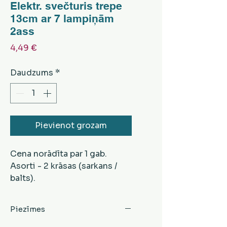
Elektr. svečturis trepe
13cm ar 7 lampiņām
2ass
Cena
4,49 €
Daudzums
*
Pievienot grozam
Cena norādīta par 1 gab.
Asorti - 2 krāsas (sarkans /
balts).
Vēlamo krāsu norādiet
komentārā, veicot
Piezīmes
pasūtījumu.