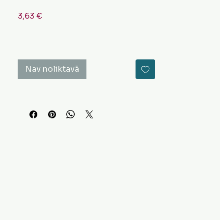
Cena
3,63 €
Nav noliktavā