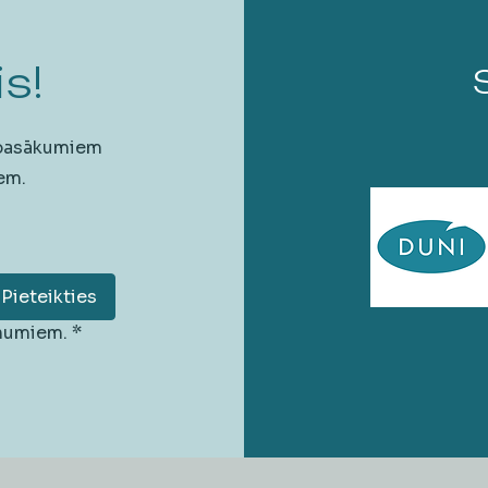
s!
 pasākumiem
em.
Pieteikties
unumiem.
*