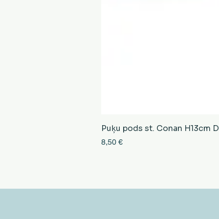
Puķu pods st. Conan H13cm D13
Cena
8,50 €