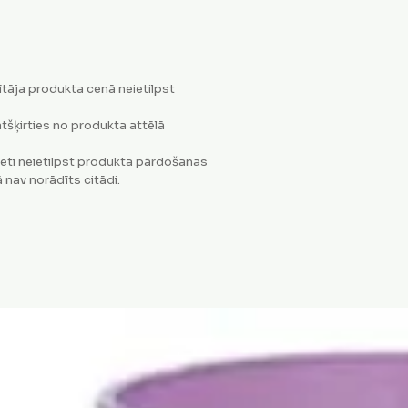
tāja produkta cenā neietilpst
tšķirties no produkta attēlā
eti neietilpst produkta pārdošanas
 nav norādīts citādi.