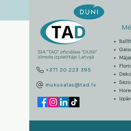
Mē
Ball
Gais
SIA "TAD" oficiālais "DUNI"
zīmola izplatītājs Latvijā
Māja
Flori
+371 20 223 395
Deko
Sezo
mukusalas@tad.lv
Hore
​Izpā