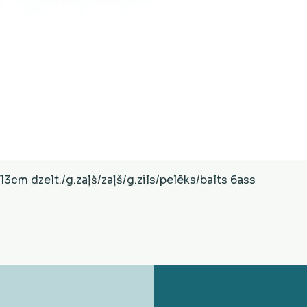
Ātrais skats
cm dzelt./g.zaļš/zaļš/g.zils/pelēks/balts 6ass