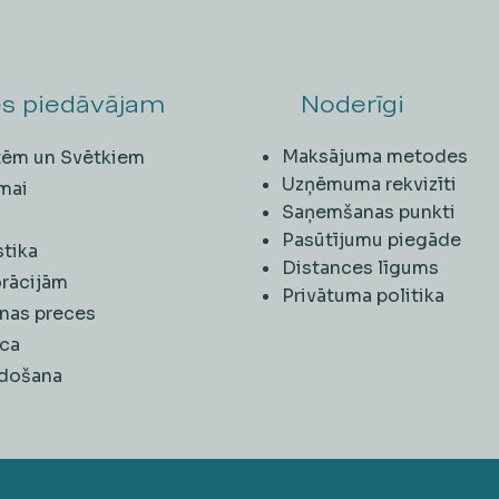
s piedāvājam
Noderīgi
Maksājuma metodes
ītēm un Svētkiem
Uzņēmuma rekvizīti
mai
Saņemšanas punkti
i
Pasūtījumu piegāde
stika
Distances līgums
rācijām
Privātuma politika
nas preces
ca
rdošana