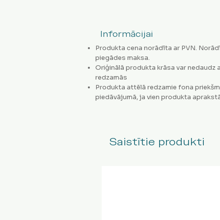
Informācijai
Produkta cena norādīta ar PVN. Norādī
piegādes maksa.
Oriģinālā produkta krāsa var nedaudz a
redzamās
Produkta attēlā redzamie fona priekšm
piedāvājumā, ja vien produkta aprakstā
Saistītie produkti