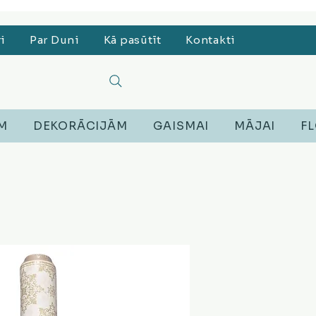
, Lego, Austiņas
ri
Par Duni
Kā pasūtīt
Kontakti
EM
DEKORĀCIJĀM
GAISMAI
MĀJAI
FL