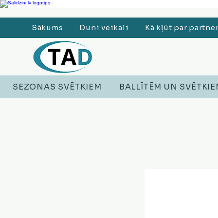
Ledusskapji, Sadzīves tehnika, Smaržas, Operatīvā atmiņa, Putekļu sūcēji
Sākums
Duni veikali
Kā kļūt par partne
SEZONAS SVĒTKIEM
BALLĪTĒM UN SVĒTKI