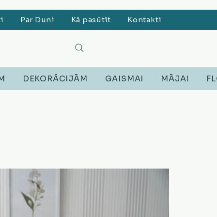
ri
Par Duni
Kā pasūtīt
Kontakti
EM
DEKORĀCIJĀM
GAISMAI
MĀJAI
FL