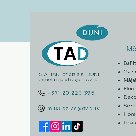
Mē
Ball
Gais
SIA "TAD" oficiālais "DUNI"
zīmola izplatītājs Latvijā
Māja
Flori
+371 20 223 395
Deko
Sezo
mukusalas@tad.lv
Hore
​Izpā