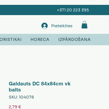
+371 20 223 395
Pieteikties
ORISTIKAI
HORECA
IZPĀRDOŠANA
Galdauts DC 84x84cm vk
balts
SKU: 104078
Cena
2,79 €