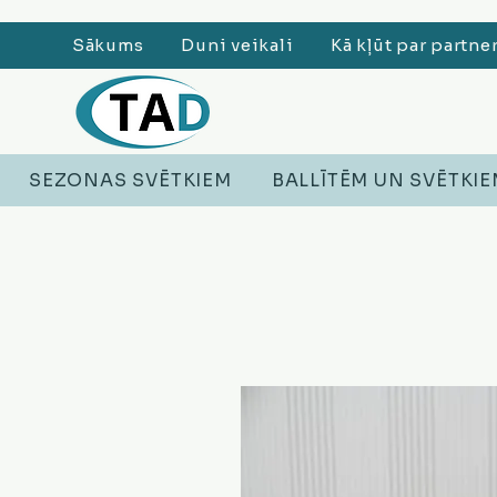
Sākums
Duni veikali
Kā kļūt par partne
SEZONAS SVĒTKIEM
BALLĪTĒM UN SVĒTKI