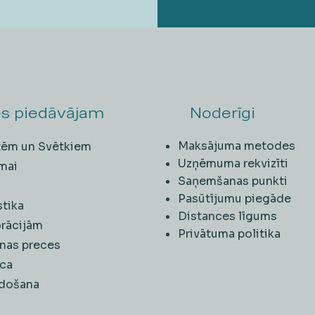
s piedāvājam
Noderīgi
Maksājuma metodes
ītēm un Svētkiem
Uzņēmuma rekvizīti
mai
Saņemšanas punkti
i
Pasūtījumu piegāde
stika
Distances līgums
rācijām
Privātuma politika
nas preces
ca
rdošana