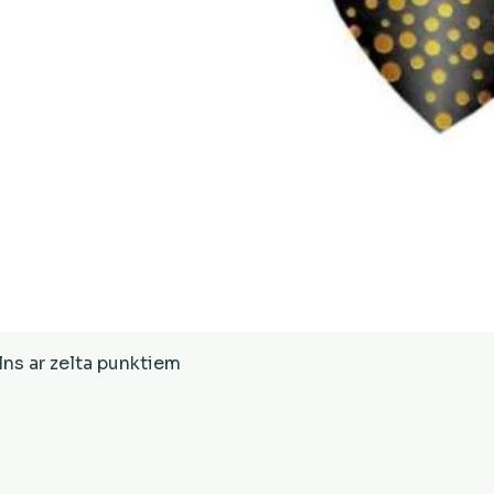
Ātrais skats
ns ar zelta punktiem