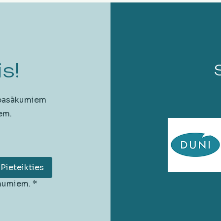
s!
 pasākumiem
em.
Pieteikties
unumiem.
*