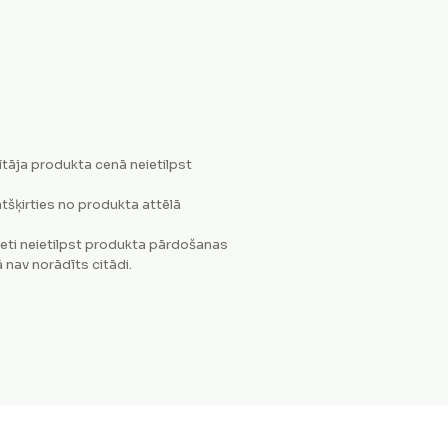
tāja produkta cenā neietilpst
tšķirties no produkta attēlā
eti neietilpst produkta pārdošanas
 nav norādīts citādi.