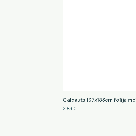
Galdauts 137x183cm folija mel
Cena
2,89 €