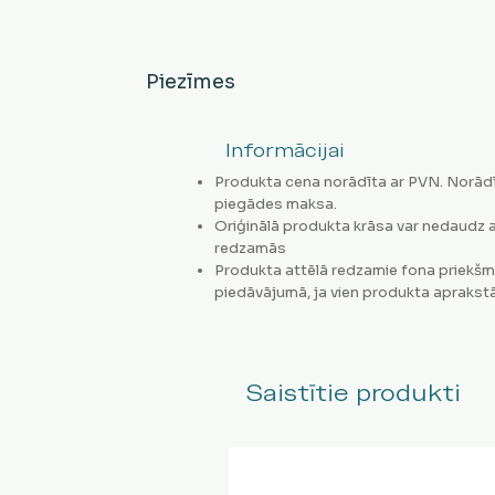
Piezīmes
Informācijai
Produkta cena norādīta ar PVN. Norādī
piegādes maksa.
Oriģinālā produkta krāsa var nedaudz a
redzamās
Produkta attēlā redzamie fona priekšm
piedāvājumā, ja vien produkta aprakstā
Saistītie produkti