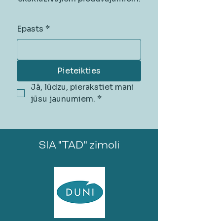
Epasts
*
Pieteikties
Jā, lūdzu, pierakstiet mani 
jūsu jaunumiem.
*
SIA "TAD" zīmoli