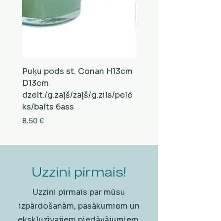
Puķu pods st. Conan H13cm
Puķu pods st. Conan
D13cm
D13cm
dzelt./g.zaļš/zaļš/g.zils/pelē
balts/brūns/pelēks/vi
ks/balts 6ass
zeltens/g.zaļš 6ass
Cena
Cena
8,50 €
8,50 €
Uzzini pirmais!
Uzzini pirmais par mūsu
izpārdošanām, pasākumiem un
ekskluzīvajiem piedāvājumiem.