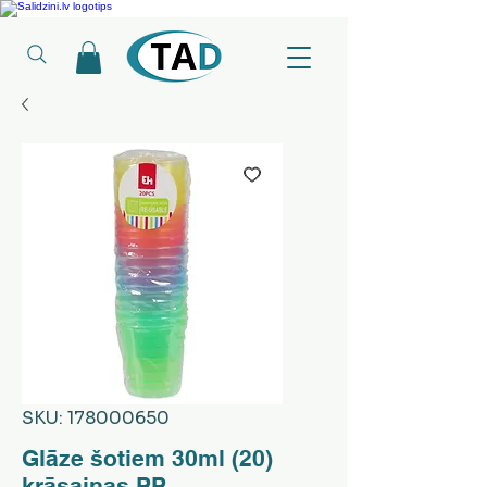
Ledusskapji, Sadzīves tehnika, Smaržas, Operatīvā atmiņa, Putekļu sūcēji
SKU: 178000650
Glāze šotiem 30ml (20)
krāsainas PP