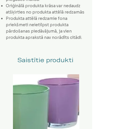
Oriģinālā produkta krāsa var nedaudz
atšķirties no produkta attēlā redzamās
Produkta attēlā redzamie fona
priekšmeti neietilpst produkta
pārdošanas piedāvājumā, ja vien
produkta aprakstā nav norādīts citādi.
Saistītie produkti