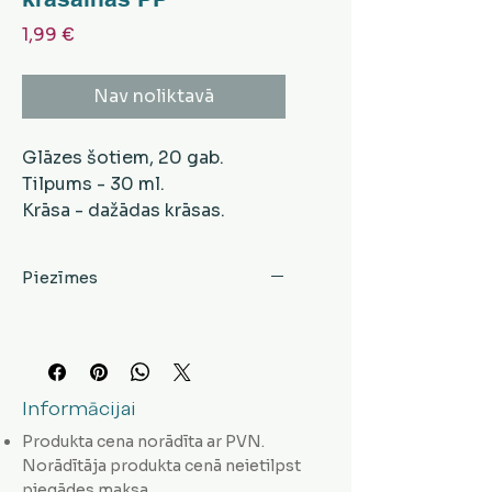
Cena
1,99 €
Nav noliktavā
Glāzes šotiem, 20 gab.
Tilpums - 30 ml.
Krāsa - dažādas krāsas.
Materiāls - PP.
Piezīmes
Informācijai
Produkta cena norādīta ar PVN.
Norādītāja produkta cenā neietilpst
piegādes maksa.