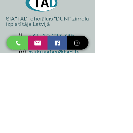
SIA "TAD" oficiālais "DUNI" zīmola
izplatītājs Latvijā
+371 20 223 395
mukusalas@tad.lv
Mēs piedāvājam
Ballītēm un Svētkiem
Gaismai
Mājai
Floristika