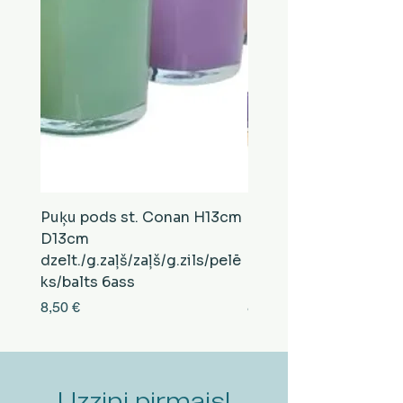
Puķu pods st. Conan H13cm
Puķu pods st. Conan
D13cm
D13cm
dzelt./g.zaļš/zaļš/g.zils/pelē
balts/brūns/pelēks/vi
ks/balts 6ass
zeltens/g.zaļš 6ass
Cena
Cena
8,50 €
8,50 €
Uzzini pirmais!