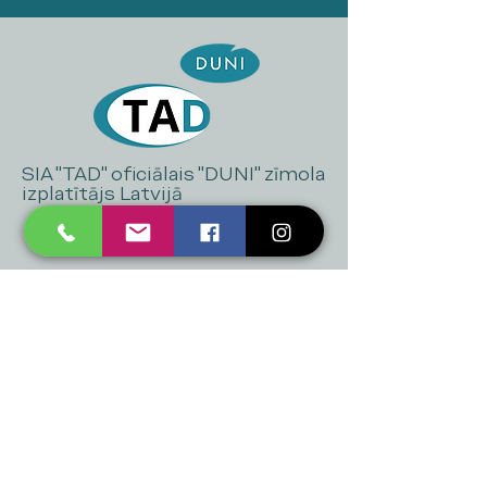
SIA "TAD" oficiālais "DUNI" zīmola
izplatītājs Latvijā
+371 20 223 395
mukusalas@tad.lv
Mēs piedāvājam