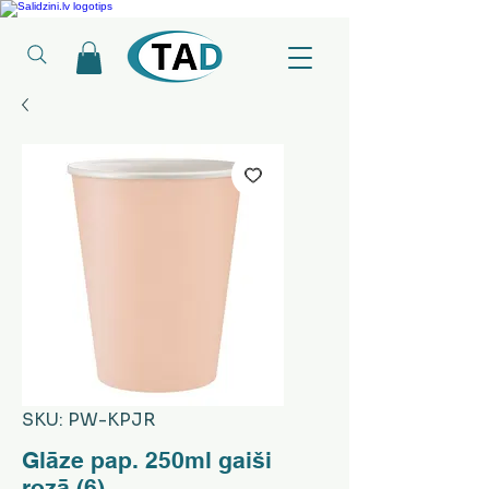
Ledusskapji, Sadzīves tehnika, Smaržas, Operatīvā atmiņa, Putekļu sūcēji
SKU: PW-KPJR
Glāze pap. 250ml gaiši
rozā (6)