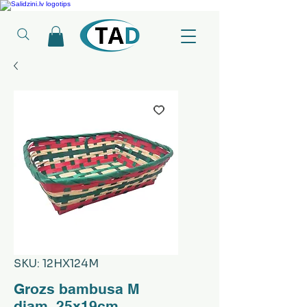
Ledusskapji, Sadzīves tehnika, Smaržas, Operatīvā atmiņa, Putekļu sūcēji
SKU: 12HX124M
Grozs bambusa M
diam. 25x19cm