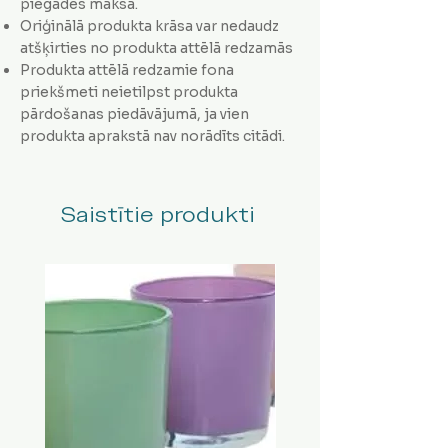
piegādes maksa.
Oriģinālā produkta krāsa var nedaudz
atšķirties no produkta attēlā redzamās
Produkta attēlā redzamie fona
priekšmeti neietilpst produkta
pārdošanas piedāvājumā, ja vien
produkta aprakstā nav norādīts citādi.
Saistītie produkti