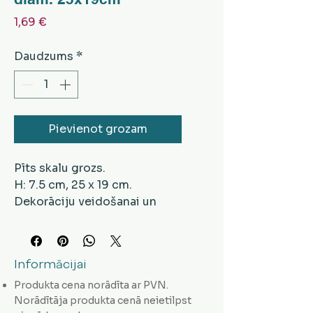
Cena
1,69 €
Daudzums
*
Pievienot grozam
Pīts skalu grozs.
H: 7.5 cm, 25 x 19 cm.
Dekorāciju veidošanai un
ikdienas lietošanai.
Informācijai
Produkta cena norādīta ar PVN.
Norādītāja produkta cenā neietilpst