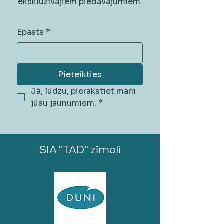
ekskluzīvajiem piedāvājumiem.
Epasts
*
Pieteikties
Jā, lūdzu, pierakstiet mani 
jūsu jaunumiem.
*
SIA "TAD" zīmoli