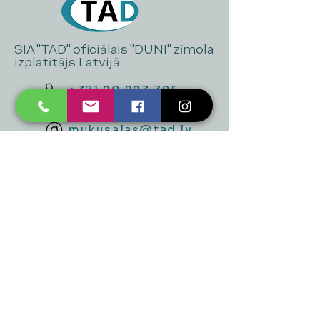
SIA "TAD" oficiālais "DUNI" zīmola
izplatītājs Latvijā
+371 20 223 395
mukusalas@tad.lv
Mēs piedāvājam
Ballītēm un Svētkiem
Gaismai
Mājai
Floristika