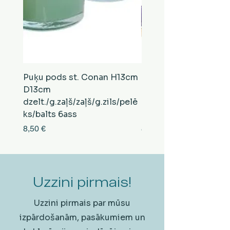
Puķu pods st. Conan H13cm
Puķu pods st. Conan
D13cm
D13cm
dzelt./g.zaļš/zaļš/g.zils/pelē
balts/brūns/pelēks/vi
ks/balts 6ass
zeltens/g.zaļš 6ass
Cena
Cena
8,50 €
8,50 €
Uzzini pirmais!
Uzzini pirmais par mūsu
izpārdošanām, pasākumiem un