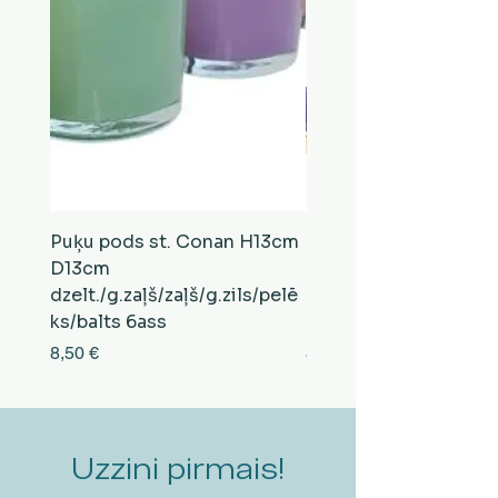
Puķu pods st. Conan H13cm
Puķu pods st. Conan
D13cm
D13cm
dzelt./g.zaļš/zaļš/g.zils/pelē
balts/brūns/pelēks/vi
ks/balts 6ass
zeltens/g.zaļš 6ass
Cena
Cena
8,50 €
8,50 €
Uzzini pirmais!