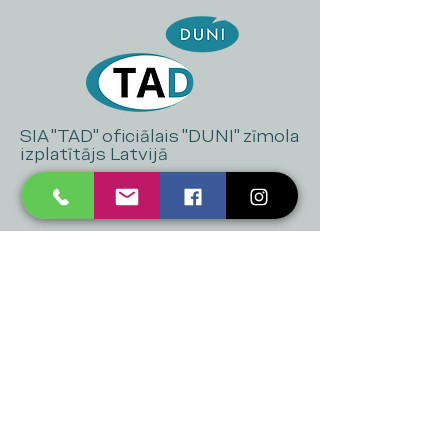
SIA "TAD" oficiālais "DUNI" zīmola
izplatītājs Latvijā
+371 20 223 395
mukusalas@tad.lv
Mēs piedāvājam
Ballītēm un Svētkiem