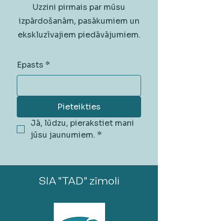
Uzzini pirmais par mūsu
izpārdošanām, pasākumiem un
ekskluzīvajiem piedāvājumiem.
Epasts
*
Pieteikties
Jā, lūdzu, pierakstiet mani 
jūsu jaunumiem.
*
SIA "TAD" zīmoli