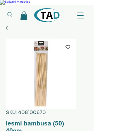
Ledusskapji, Sadzīves tehnika, Smaržas, Operatīvā atmiņa, Putekļu sūcēji
SKU: 408100670
Iesmi bambusa (50)
40cm