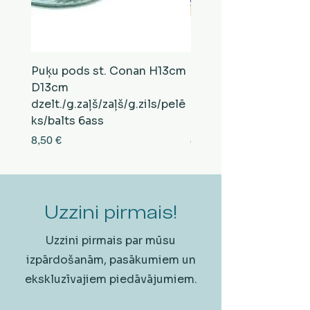
Puķu pods st. Conan H13cm
Puķu pods st. Conan
D13cm
D13cm
dzelt./g.zaļš/zaļš/g.zils/pelē
balts/brūns/pelēks/vi
ks/balts 6ass
zeltens/g.zaļš 6ass
Cena
Cena
8,50 €
8,50 €
Uzzini pirmais!
Uzzini pirmais par mūsu
izpārdošanām, pasākumiem un
ekskluzīvajiem piedāvājumiem.