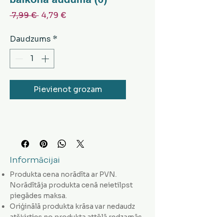
Parastā
Izpārdošanas
 7,99 € 
4,79 €
cena
cena
Daudzums
*
Pievienot grozam
Informācijai
Produkta cena norādīta ar PVN.
Norādītāja produkta cenā neietilpst
piegādes maksa.
Oriģinālā produkta krāsa var nedaudz
atšķirties no produkta attēlā redzamās