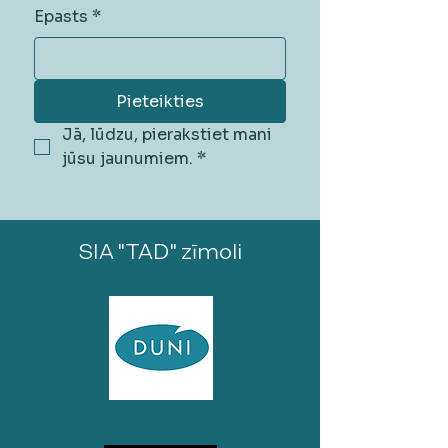
Epasts
*
Pieteikties
Jā, lūdzu, pierakstiet mani 
jūsu jaunumiem.
*
SIA "TAD" zīmoli