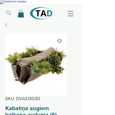
Ledusskapji, Sadzīves tehnika, Smaržas, Operatīvā atmiņa, Putekļu sūcēji
SKU: DV4213030
Kabatiņa augiem
balkona auduma (6)