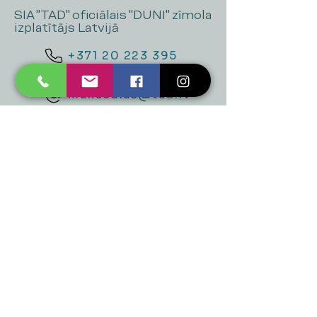
SIA "TAD" oficiālais "DUNI" zīmola
izplatītājs Latvijā
+371 20 223 395
mukusalas@tad.lv
Mēs piedāvājam
Ballītēm un Svētkiem
Gaismai
Mājai
Floristika
Dekorācijām