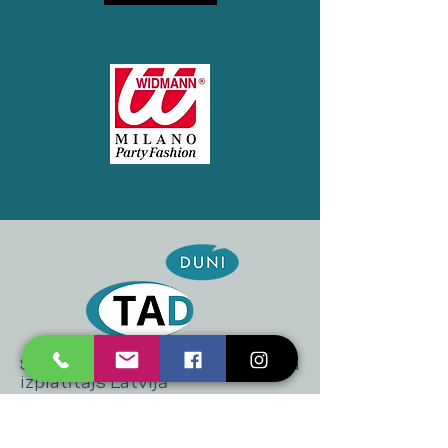
SIA "TAD" oficiālais "DUNI" zīmola
izplatītājs Latvijā
+371 20 223 395