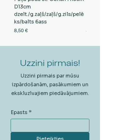
D13cm
D13cm
dzelt./g.zaļš/zaļš/g.zils/pelē
balts/brūns/pelēks/vi
ks/balts 6ass
zeltens/g.zaļš 6ass
Cena
Cena
8,50 €
8,50 €
Uzzini pirmais!
Uzzini pirmais par mūsu
izpārdošanām, pasākumiem un
ekskluzīvajiem piedāvājumiem.
Epasts
*
Pieteikties