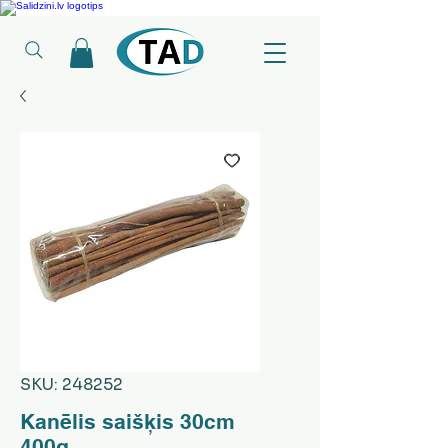
Ledusskapji, Sadzīves tehnika, Smaržas, Operatīvā atmiņa, Putekļu sūcēji
SKU: 248252
Kanēlis saišķis 30cm
400g