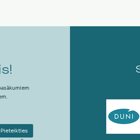
s!
 pasākumiem
em.
Pieteikties