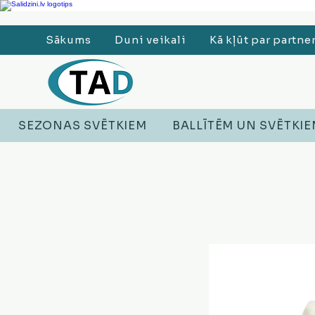
Ledusskapji, Sadzīves tehnika, Smaržas, Operatīvā atmiņa, Putekļu sūcēji
Sākums
Duni veikali
Kā kļūt par partne
SEZONAS SVĒTKIEM
BALLĪTĒM UN SVĒTKI