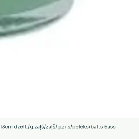
Ātrais skats
cm dzelt./g.zaļš/zaļš/g.zils/pelēks/balts 6ass