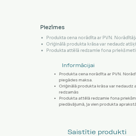
Piezīmes
Produkta cena norādīta ar PVN. Norādītāj
Oriģinālā produkta krāsa var nedaudz atšķ
Produkta attēlā redzamie fona priekšmeti 
Informācijai
Produkta cena norādīta ar PVN. Norādī
piegādes maksa.
Oriģinālā produkta krāsa var nedaudz a
redzamās
Produkta attēlā redzamie fona priekšm
piedāvājumā, ja vien produkta aprakstā
Saistītie produkti