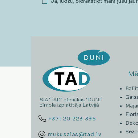
Jā, lūdzu, pierakstiet mani jūsu ja
Mē
Ball
Gais
SIA "TAD" oficiālais "DUNI"
zīmola izplatītājs Latvijā
Māja
Flori
+371 20 223 395
Deko
Sezo
mukusalas@tad.lv