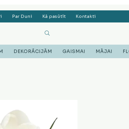
, Lego, Austiņas
ri
Par Duni
Kā pasūtīt
Kontakti
EM
DEKORĀCIJĀM
GAISMAI
MĀJAI
FL