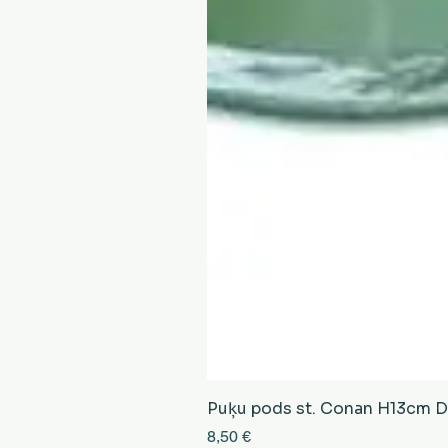
Puķu pods st. Conan H13cm D13
Cena
8,50 €