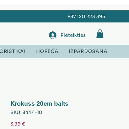
+371 20 223 395
Pieteikties
ORISTIKAI
HORECA
IZPĀRDOŠANA
Krokuss 20cm balts
SKU: 3444-10
Cena
3,99 €