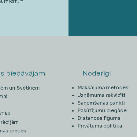
unumiem.
*
s piedāvājam
Noderīgi
Maksājuma metodes
ītēm un Svētkiem
Uzņēmuma rekvizīti
mai
Saņemšanas punkti
i
Pasūtījumu piegāde
stika
Distances līgums
rācijām
Privātuma politika
nas preces