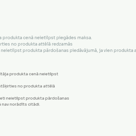
a produkta cenā neietilpst piegādes maksa.
irties no produkta attēlā redzamās
neietilpst produkta pārdošanas piedāvājumā, ja vien produkta ap
tāja produkta cenā neietilpst
tšķirties no produkta attēlā
eti neietilpst produkta pārdošanas
 nav norādīts citādi.