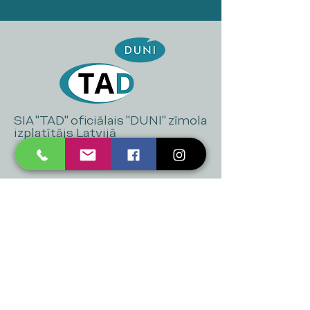
SIA "TAD" oficiālais "DUNI" zīmola
izplatītājs Latvijā
+371 20 223 395
mukusalas@tad.lv
Mēs piedāvājam