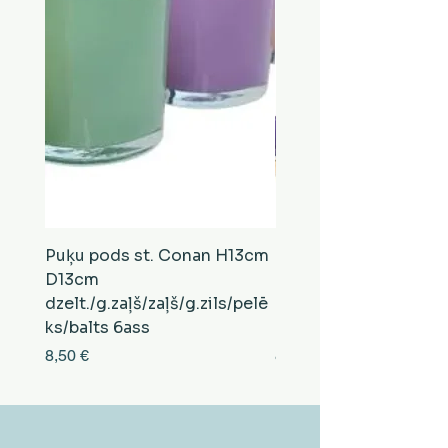
Puķu pods st. Conan H13cm
Puķu pods st. Conan
D13cm
D13cm
dzelt./g.zaļš/zaļš/g.zils/pelē
balts/brūns/pelēks/vi
ks/balts 6ass
zeltens/g.zaļš 6ass
Cena
Cena
8,50 €
8,50 €