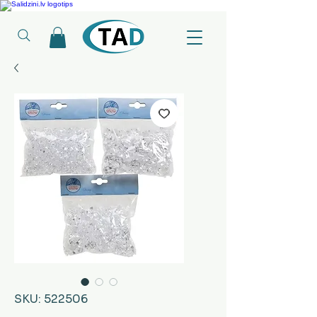
Ledusskapji, Sadzīves tehnika, Smaržas, Operatīvā atmiņa, Putekļu sūcēji
SKU: 522506