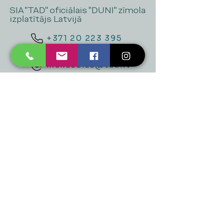
SIA "TAD" oficiālais "DUNI" zīmola
izplatītājs Latvijā
+371 20 223 395
mukusalas@tad.lv
Mēs piedāvājam
Ballītēm un Svētkiem
Gaismai
Mājai
Floristika
Dekorācijām