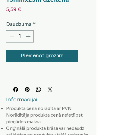
Cena
5,59 €
Daudzums
*
Pievienot grozam
Informācijai
Produkta cena norādīta ar PVN.
Norādītāja produkta cenā neietilpst
piegādes maksa.
Oriģinālā produkta krāsa var nedaudz
atšķirties no produkta attēlā redzamās