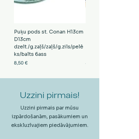
Puķu pods st. Conan H13cm
Puķu pods st. Conan
D13cm
D13cm
dzelt./g.zaļš/zaļš/g.zils/pelē
balts/brūns/pelēks/vi
ks/balts 6ass
zeltens/g.zaļš 6ass
Cena
Cena
8,50 €
8,50 €
Uzzini pirmais!
Uzzini pirmais par mūsu
izpārdošanām, pasākumiem un
ekskluzīvajiem piedāvājumiem.