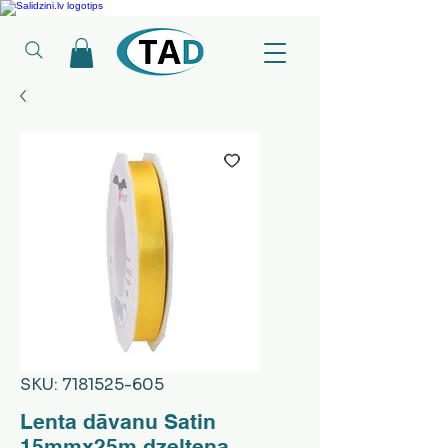
Ledusskapji, Sadzīves tehnika, Smaržas, Operatīvā atmiņa, Putekļu sūcēji
SKU: 7181525-605
Lenta dāvanu Satin
15mmx25m dzeltena