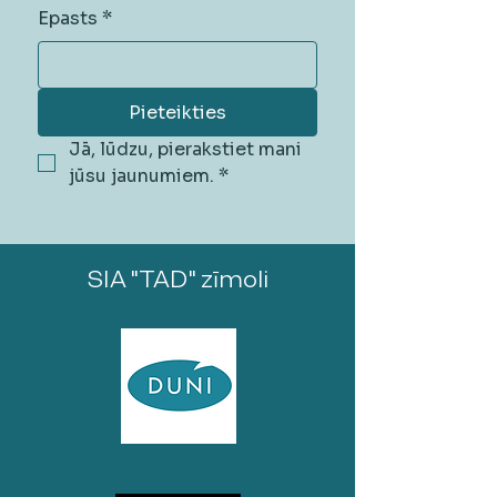
Epasts
*
Pieteikties
Jā, lūdzu, pierakstiet mani 
jūsu jaunumiem.
*
SIA "TAD" zīmoli