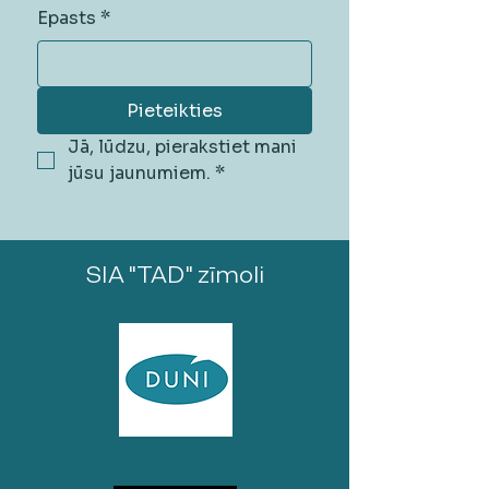
Epasts
*
Pieteikties
Jā, lūdzu, pierakstiet mani 
jūsu jaunumiem.
*
SIA "TAD" zīmoli