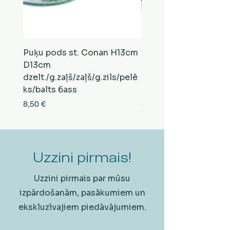
Puķu pods st. Conan H13cm
Puķu pods st. Conan
D13cm
D13cm
dzelt./g.zaļš/zaļš/g.zils/pelē
balts/brūns/pelēks/vi
ks/balts 6ass
zeltens/g.zaļš 6ass
Cena
Cena
8,50 €
8,50 €
Uzzini pirmais!
Uzzini pirmais par mūsu
izpārdošanām, pasākumiem un
ekskluzīvajiem piedāvājumiem.