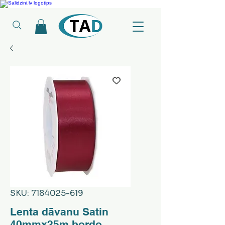
Ledusskapji, Sadzīves tehnika, Smaržas, Operatīvā atmiņa, Putekļu sūcēji
SKU: 7184025-619
Lenta dāvanu Satin
40mmx25m bordo