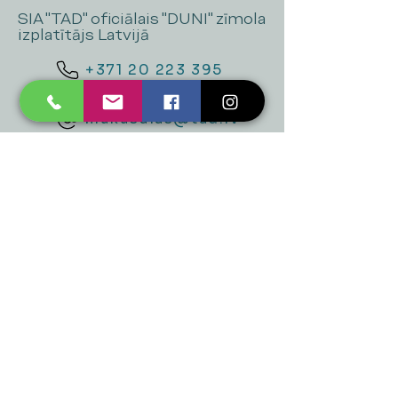
SIA "TAD" oficiālais "DUNI" zīmola
izplatītājs Latvijā
+371 20 223 395
mukusalas@tad.lv
Mēs piedāvājam
Ballītēm un Svētkiem
Gaismai
Mājai
Floristika
Dekorācijām