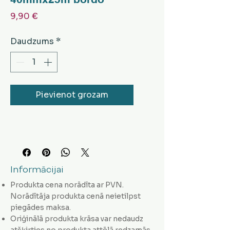
Cena
9,90 €
Daudzums
*
Pievienot grozam
Informācijai
Produkta cena norādīta ar PVN.
Norādītāja produkta cenā neietilpst
piegādes maksa.
Oriģinālā produkta krāsa var nedaudz
atšķirties no produkta attēlā redzamās