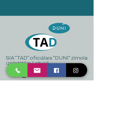
SIA "TAD" oficiālais "DUNI" zīmola
izplatītājs Latvijā
+371 20 223 395
mukusalas@tad.lv