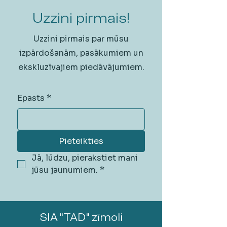
Uzzini pirmais!
Uzzini pirmais par mūsu
izpārdošanām, pasākumiem un
ekskluzīvajiem piedāvājumiem.
Epasts
*
Pieteikties
Jā, lūdzu, pierakstiet mani 
jūsu jaunumiem.
*
SIA "TAD" zīmoli