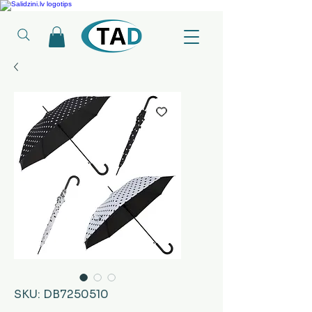
Ledusskapji, Sadzīves tehnika, Smaržas, Operatīvā atmiņa, Putekļu sūcēji
SKU: DB7250510