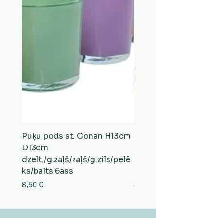
Puķu pods st. Conan H13cm
Puķu pods st. Conan
D13cm
D13cm
dzelt./g.zaļš/zaļš/g.zils/pelē
balts/brūns/pelēks/vi
ks/balts 6ass
zeltens/g.zaļš 6ass
Cena
Cena
8,50 €
8,50 €