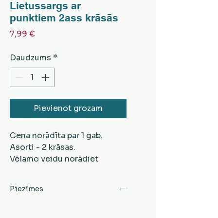
Lietussargs ar
punktiem 2ass krāsās
Cena
7,99 €
Daudzums
*
Pievienot grozam
Cena norādīta par 1 gab.
Asorti - 2 krāsas.
Vēlamo veidu norādiet
komentārā, veicot
pasūtījumu.
Piezīmes