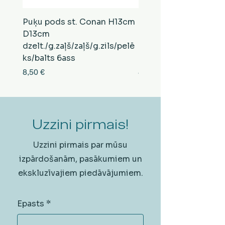
Puķu pods st. Conan H13cm
Puķu pods st. Conan
D13cm
D13cm
dzelt./g.zaļš/zaļš/g.zils/pelē
balts/brūns/pelēks/vi
ks/balts 6ass
zeltens/g.zaļš 6ass
Cena
Cena
8,50 €
8,50 €
Uzzini pirmais!
Uzzini pirmais par mūsu
izpārdošanām, pasākumiem un
ekskluzīvajiem piedāvājumiem.
Epasts
*