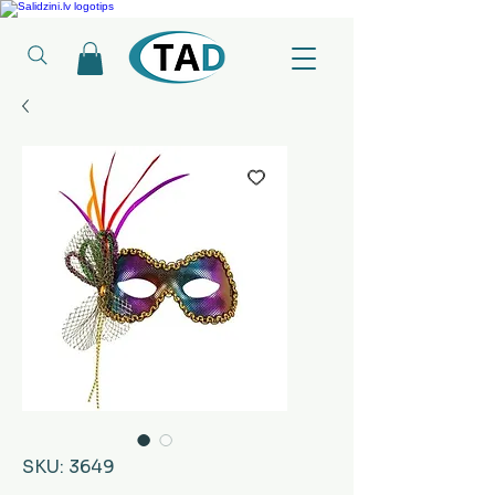
Ledusskapji, Sadzīves tehnika, Smaržas, Operatīvā atmiņa, Putekļu sūcēji
SKU: 3649