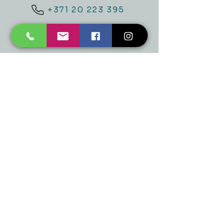
+371 20 223 395
mukusalas@tad.lv
Mēs piedāvājam
Ballītēm un Svētkiem
Gaismai
Mājai
Floristika
Dekorācijām
Sezonas preces
Horeca
​Izpārdošana