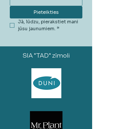
Pieteikties
Jā, lūdzu, pierakstiet mani 
jūsu jaunumiem.
*
SIA "TAD" zīmoli