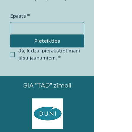
Epasts
*
Pieteikties
Jā, lūdzu, pierakstiet mani 
jūsu jaunumiem.
*
SIA "TAD" zīmoli