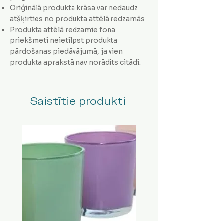
Oriģinālā produkta krāsa var nedaudz
atšķirties no produkta attēlā redzamās
Produkta attēlā redzamie fona
priekšmeti neietilpst produkta
pārdošanas piedāvājumā, ja vien
produkta aprakstā nav norādīts citādi.
Saistītie produkti