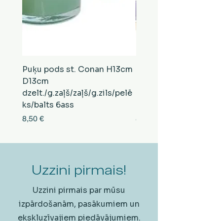
Puķu pods st. Conan H13cm
Puķu pods st. Conan
D13cm
D13cm
dzelt./g.zaļš/zaļš/g.zils/pelē
balts/brūns/pelēks/vi
ks/balts 6ass
zeltens/g.zaļš 6ass
Cena
Cena
8,50 €
8,50 €
Uzzini pirmais!
Uzzini pirmais par mūsu
izpārdošanām, pasākumiem un
ekskluzīvajiem piedāvājumiem.