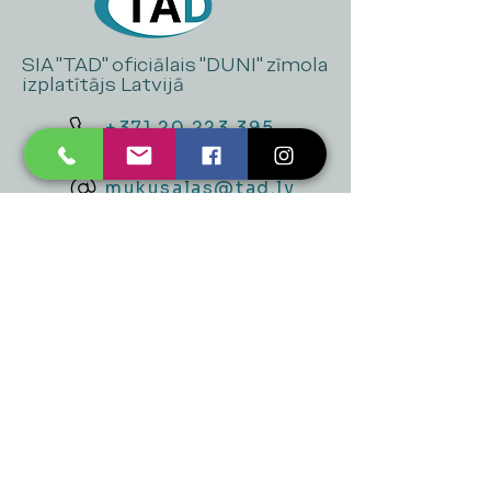
SIA "TAD" oficiālais "DUNI" zīmola
izplatītājs Latvijā
+371 20 223 395
mukusalas@tad.lv
Mēs piedāvājam
Ballītēm un Svētkiem
Gaismai
Mājai
Floristika