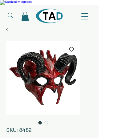
Ledusskapji, Sadzīves tehnika, Smaržas, Operatīvā atmiņa, Putekļu sūcēji
SKU: 8482