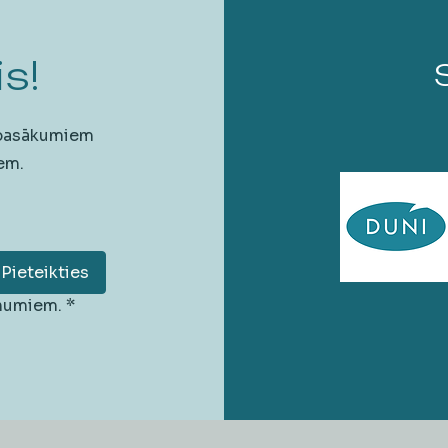
s!
 pasākumiem
em.
Pieteikties
unumiem.
*