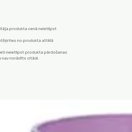
tāja produkta cenā neietilpst
tšķirties no produkta attēlā
eti neietilpst produkta pārdošanas
 nav norādīts citādi.