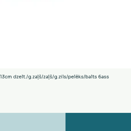
Ātrais skats
cm dzelt./g.zaļš/zaļš/g.zils/pelēks/balts 6ass