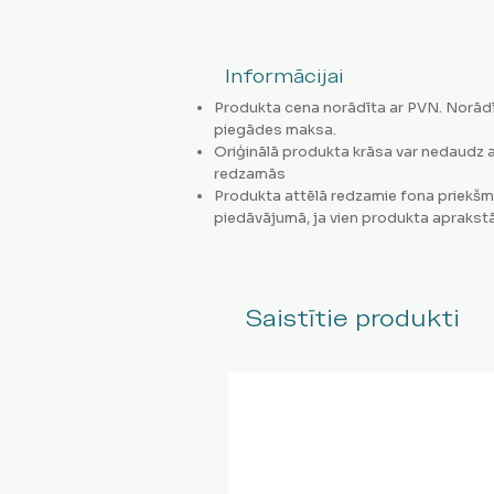
Informācijai
Produkta cena norādīta ar PVN. Norādī
piegādes maksa.
Oriģinālā produkta krāsa var nedaudz a
redzamās
Produkta attēlā redzamie fona priekšm
piedāvājumā, ja vien produkta aprakstā
Saistītie produkti