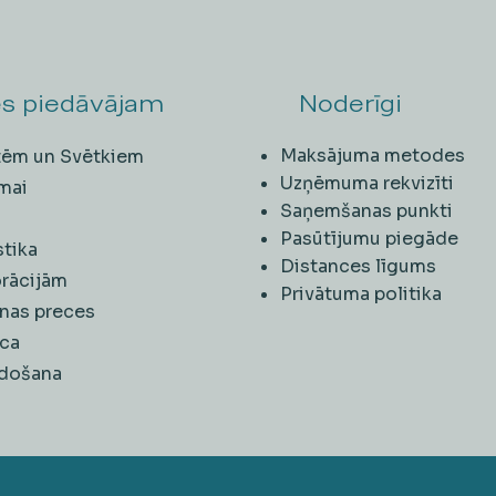
s piedāvājam
Noderīgi
Maksājuma metodes
ītēm un Svētkiem
Uzņēmuma rekvizīti
mai
Saņemšanas punkti
i
Pasūtījumu piegāde
stika
Distances līgums
rācijām
Privātuma politika
nas preces
ca
rdošana