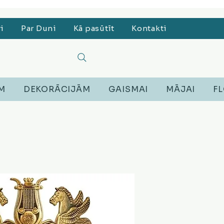
, Lego, Austiņas
ri
Par Duni
Kā pasūtīt
Kontakti
EM
DEKORĀCIJĀM
GAISMAI
MĀJAI
FL