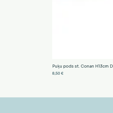
Puķu pods st. Conan H13cm D13
Cena
8,50 €