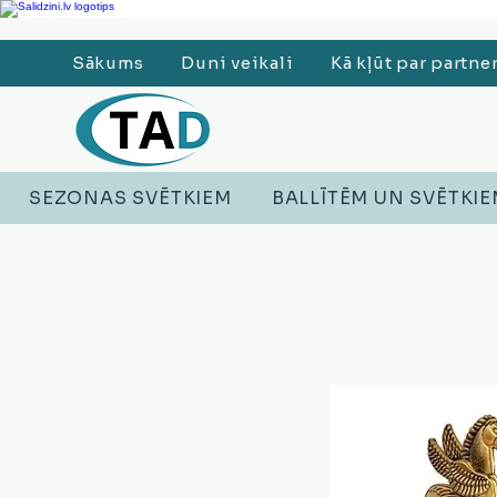
Ledusskapji, Sadzīves tehnika, Smaržas, Operatīvā atmiņa, Putekļu sūcēji
Sākums
Duni veikali
Kā kļūt par partne
SEZONAS SVĒTKIEM
BALLĪTĒM UN SVĒTKI