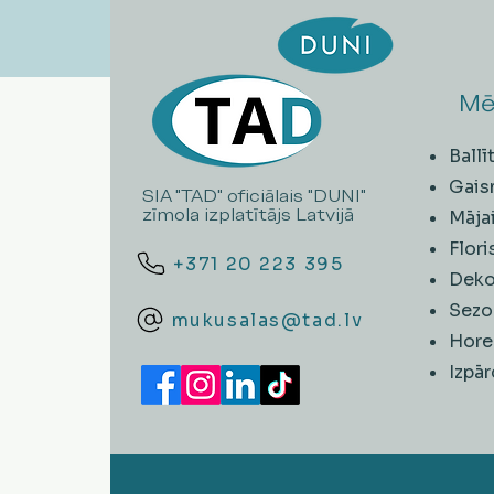
Mē
Ball
Gais
SIA "TAD" oficiālais "DUNI"
zīmola izplatītājs Latvijā
Māja
Flori
+371 20 223 395
Deko
Sezo
mukusalas@tad.lv
Hore
​Izpā