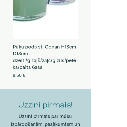
Puķu pods st. Conan H13cm
Puķu pods st. Conan
D13cm
D13cm
dzelt./g.zaļš/zaļš/g.zils/pelē
balts/brūns/pelēks/vi
ks/balts 6ass
zeltens/g.zaļš 6ass
Cena
Cena
8,50 €
8,50 €
Uzzini pirmais!
Uzzini pirmais par mūsu
izpārdošanām, pasākumiem un