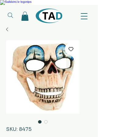
Ledusskapji, Sadzīves tehnika, Smaržas, Operatīvā atmiņa, Putekļu sūcēji
SKU: 8475