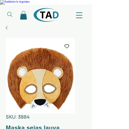
Ledusskapji, Sadzīves tehnika, Smaržas, Operatīvā atmiņa, Putekļu sūcēji
SKU: 3884
Maska sejas lauva