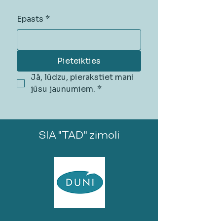
Epasts
*
Pieteikties
Jā, lūdzu, pierakstiet mani 
jūsu jaunumiem.
*
SIA "TAD" zīmoli