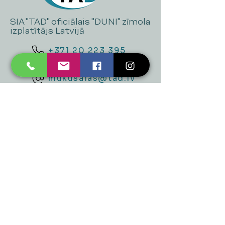
SIA "TAD" oficiālais "DUNI" zīmola
izplatītājs Latvijā
+371 20 223 395
mukusalas@tad.lv
Mēs piedāvājam
Ballītēm un Svētkiem
Gaismai
Mājai
Floristika
Dekorācijām