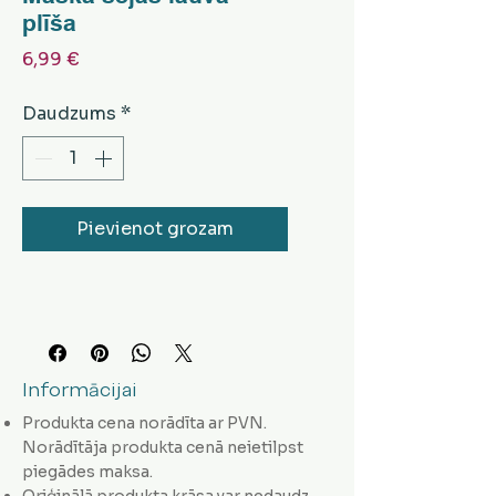
plīša
Cena
6,99 €
Daudzums
*
Pievienot grozam
Informācijai
Produkta cena norādīta ar PVN.
Norādītāja produkta cenā neietilpst
piegādes maksa.
Oriģinālā produkta krāsa var nedaudz