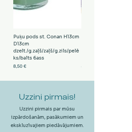
Puķu pods st. Conan H13cm
Puķu pods st. Conan
D13cm
D13cm
dzelt./g.zaļš/zaļš/g.zils/pelē
balts/brūns/pelēks/vi
ks/balts 6ass
zeltens/g.zaļš 6ass
Cena
Cena
8,50 €
8,50 €
Uzzini pirmais!
Uzzini pirmais par mūsu
izpārdošanām, pasākumiem un
ekskluzīvajiem piedāvājumiem.