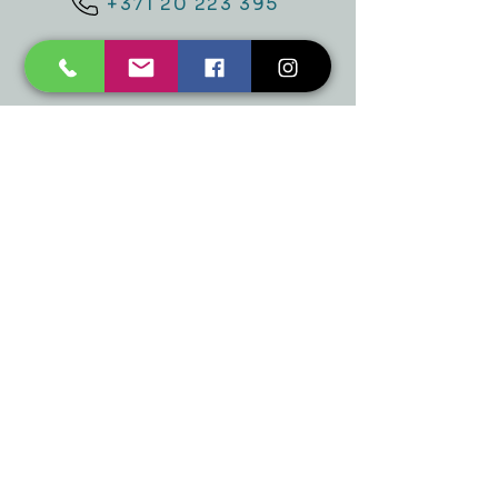
+371 20 223 395
mukusalas@tad.lv
Mēs piedāvājam
Ballītēm un Svētkiem
Gaismai
Mājai
Floristika
Dekorācijām
Sezonas preces
Horeca
​Izpārdošana