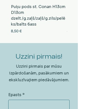
Puķu pods st. Conan H13cm
Puķu pods st. Conan
D13cm
D13cm
dzelt./g.zaļš/zaļš/g.zils/pelē
balts/brūns/pelēks/vi
ks/balts 6ass
zeltens/g.zaļš 6ass
Cena
Cena
8,50 €
8,50 €
Uzzini pirmais!
Uzzini pirmais par mūsu
izpārdošanām, pasākumiem un
ekskluzīvajiem piedāvājumiem.
Epasts
*