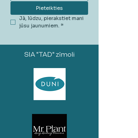
Pieteikties
Jā, lūdzu, pierakstiet mani 
jūsu jaunumiem.
*
SIA "TAD" zīmoli