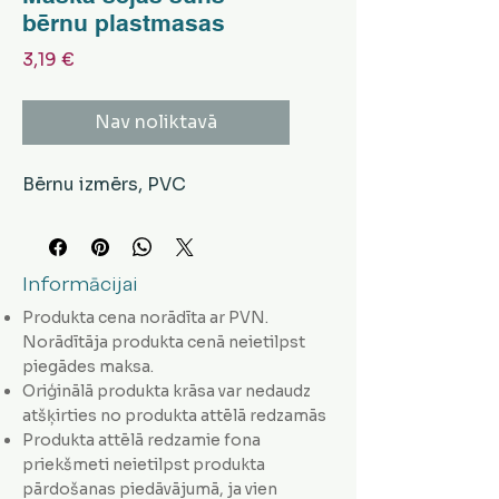
bērnu plastmasas
Cena
3,19 €
Nav noliktavā
Bērnu izmērs, PVC
Informācijai
Produkta cena norādīta ar PVN.
Norādītāja produkta cenā neietilpst
piegādes maksa.
Oriģinālā produkta krāsa var nedaudz
atšķirties no produkta attēlā redzamās
Produkta attēlā redzamie fona
priekšmeti neietilpst produkta
pārdošanas piedāvājumā, ja vien