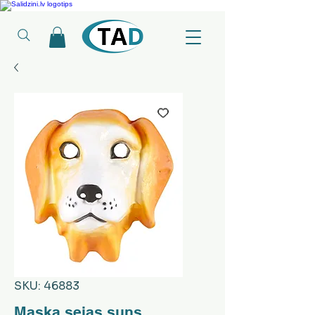
Ledusskapji, Sadzīves tehnika, Smaržas, Operatīvā atmiņa, Putekļu sūcēji
SKU: 46883
Maska sejas suns