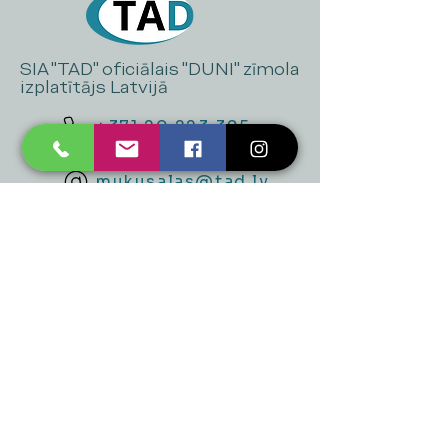
SIA "TAD" oficiālais "DUNI" zīmola
izplatītājs Latvijā
+371 20 223 395
mukusalas@tad.lv
Mēs piedāvājam
Ballītēm un Svētkiem
Gaismai
Mājai
Floristika