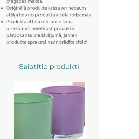
piegādes maksa.
Oriģinālā produkta krāsa var nedaudz
atšķirties no produkta attēlā redzamās
Produkta attēlā redzamie fona
priekšmeti neietilpst produkta
pārdošanas piedāvājumā, ja vien
produkta aprakstā nav norādīts citādi.
Saistītie produkti