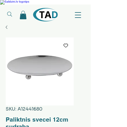
Ledusskapji, Sadzīves tehnika, Smaržas, Operatīvā atmiņa, Putekļu sūcēji
SKU: A12441680
Paliktnis svecei 12cm
sudraba