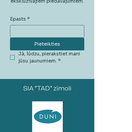
ekskluzīvajiem piedāvājumiem.
Epasts
*
Pieteikties
Jā, lūdzu, pierakstiet mani 
jūsu jaunumiem.
*
SIA "TAD" zīmoli