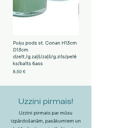
Puķu pods st. Conan H13cm
Puķu pods st. Conan
D13cm
D13cm
dzelt./g.zaļš/zaļš/g.zils/pelē
balts/brūns/pelēks/vi
ks/balts 6ass
zeltens/g.zaļš 6ass
Cena
Cena
8,50 €
8,50 €
Uzzini pirmais!
Uzzini pirmais par mūsu
izpārdošanām, pasākumiem un