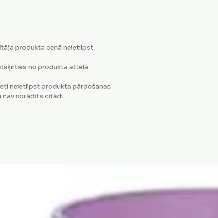
tāja produkta cenā neietilpst
tšķirties no produkta attēlā
eti neietilpst produkta pārdošanas
 nav norādīts citādi.