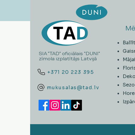
Mē
Ball
Gais
SIA "TAD" oficiālais "DUNI"
zīmola izplatītājs Latvijā
Māja
Flori
+371 20 223 395
Deko
Sezo
mukusalas@tad.lv
Hore
​Izpā