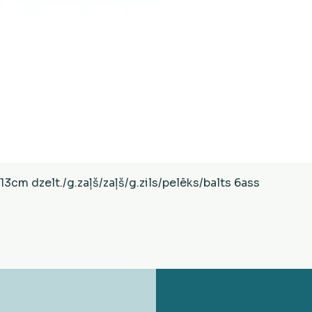
Ātrais skats
cm dzelt./g.zaļš/zaļš/g.zils/pelēks/balts 6ass