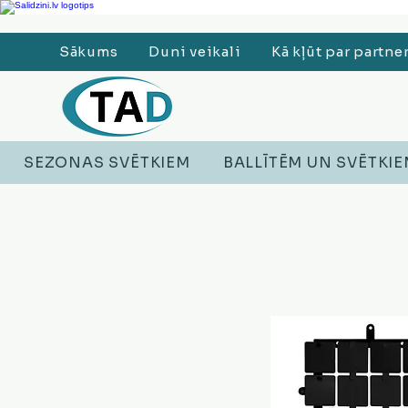
Ledusskapji, Sadzīves tehnika, Smaržas, Operatīvā atmiņa, Putekļu sūcēji
Sākums
Duni veikali
Kā kļūt par partne
SEZONAS SVĒTKIEM
BALLĪTĒM UN SVĒTKI