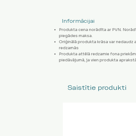
Informācijai
Produkta cena norādīta ar PVN. Norādī
piegādes maksa.
Oriģinālā produkta krāsa var nedaudz a
redzamās
Produkta attēlā redzamie fona priekšm
piedāvājumā, ja vien produkta aprakstā
Saistītie produkti