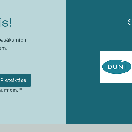
s!
 pasākumiem
em.
Pieteikties
unumiem.
*