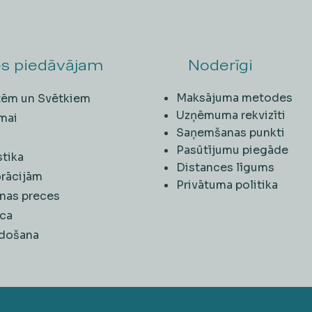
s piedāvājam
Noderīgi
Maksājuma metodes
ītēm un Svētkiem
Uzņēmuma rekvizīti
mai
Saņemšanas punkti
i
Pasūtījumu piegāde
stika
Distances līgums
rācijām
Privātuma politika
nas preces
ca
rdošana