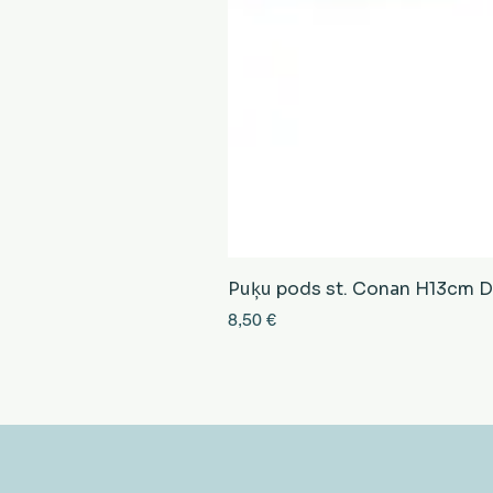
Puķu pods st. Conan H13cm D13
Cena
8,50 €