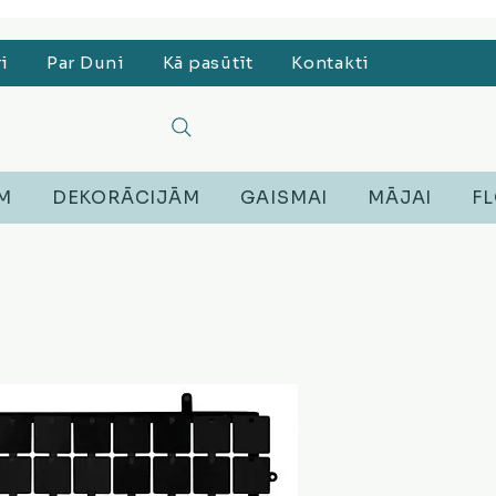
, Lego, Austiņas
ri
Par Duni
Kā pasūtīt
Kontakti
EM
DEKORĀCIJĀM
GAISMAI
MĀJAI
FL