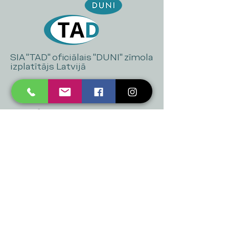
SIA "TAD" oficiālais "DUNI" zīmola
izplatītājs Latvijā
+371 20 223 395
mukusalas@tad.lv
Mēs piedāvājam
Ballītēm un Svētkiem
Gaismai