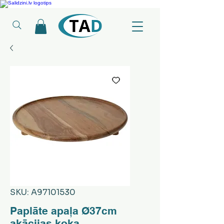
Ledusskapji, Sadzīves tehnika, Smaržas, Operatīvā atmiņa, Putekļu sūcēji
SKU: A97101530
Paplāte apaļa Ø37cm
akācijas koka