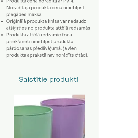
Produkta cena norādīta ar PVN.
Norādītāja produkta cenā neietilpst
piegādes maksa.
Oriģinālā produkta krāsa var nedaudz
atšķirties no produkta attēlā redzamās
Produkta attēlā redzamie fona
priekšmeti neietilpst produkta
pārdošanas piedāvājumā, ja vien
produkta aprakstā nav norādīts citādi.
Saistītie produkti