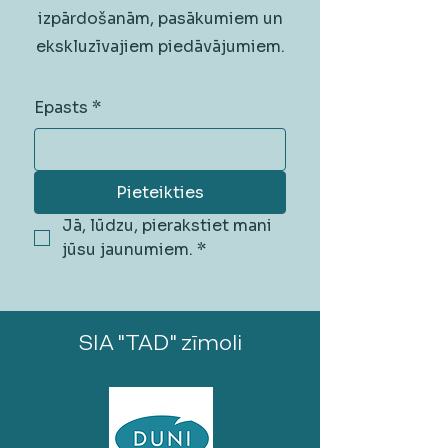
izpārdošanām, pasākumiem un
ekskluzīvajiem piedāvājumiem.
Epasts
*
Pieteikties
Jā, lūdzu, pierakstiet mani 
jūsu jaunumiem.
*
SIA "TAD" zīmoli