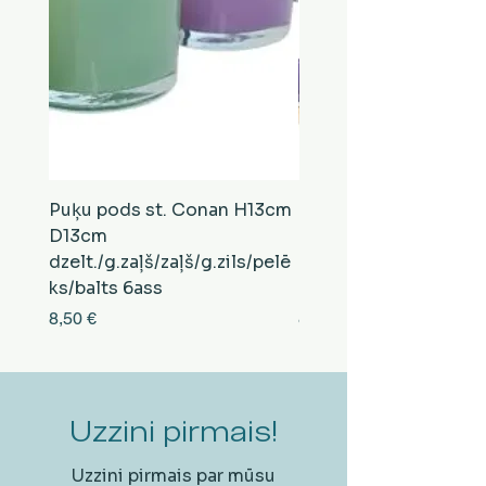
Puķu pods st. Conan H13cm
Puķu pods st. Conan
D13cm
D13cm
dzelt./g.zaļš/zaļš/g.zils/pelē
balts/brūns/pelēks/vi
ks/balts 6ass
zeltens/g.zaļš 6ass
Cena
Cena
8,50 €
8,50 €
Uzzini pirmais!
Uzzini pirmais par mūsu