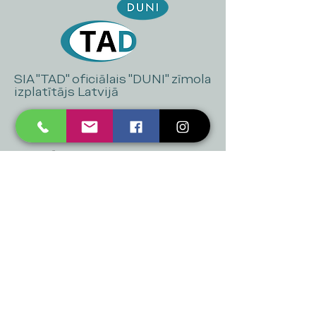
SIA "TAD" oficiālais "DUNI" zīmola
izplatītājs Latvijā
+371 20 223 395
mukusalas@tad.lv
Mēs piedāvājam
Ballītēm un Svētkiem
Gaismai