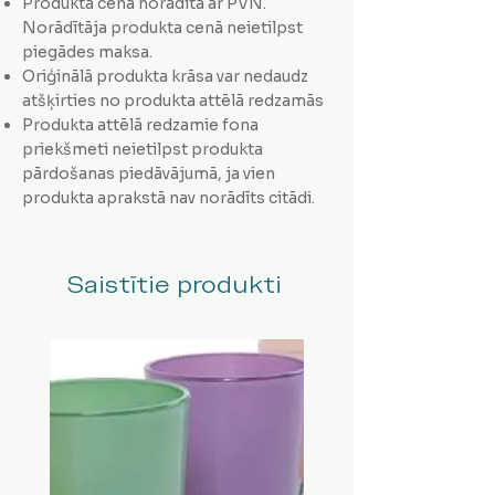
Produkta cena norādīta ar PVN.
Norādītāja produkta cenā neietilpst
piegādes maksa.
Oriģinālā produkta krāsa var nedaudz
atšķirties no produkta attēlā redzamās
Produkta attēlā redzamie fona
priekšmeti neietilpst produkta
pārdošanas piedāvājumā, ja vien
produkta aprakstā nav norādīts citādi.
Saistītie produkti