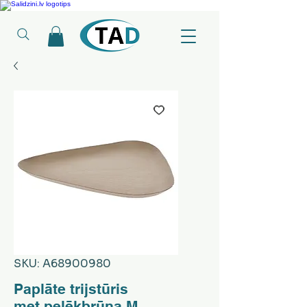
Ledusskapji, Sadzīves tehnika, Smaržas, Operatīvā atmiņa, Putekļu sūcēji
SKU: A68900980
Paplāte trijstūris
met.pelēkbrūna M