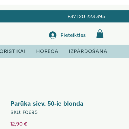
+371 20 223 395
Pieteikties
ORISTIKAI
HORECA
IZPĀRDOŠANA
Parūka siev. 50-ie blonda
SKU: F0695
Cena
12,90 €