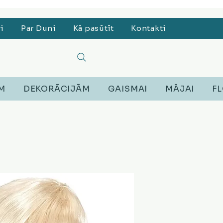
, Lego, Austiņas
ri
Par Duni
Kā pasūtīt
Kontakti
EM
DEKORĀCIJĀM
GAISMAI
MĀJAI
FL