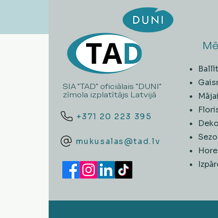
Mē
Ball
Gais
SIA "TAD" oficiālais "DUNI"
zīmola izplatītājs Latvijā
Māja
Flori
+371 20 223 395
Deko
Sezo
mukusalas@tad.lv
Hore
​Izpā