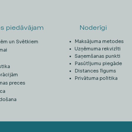
s piedāvājam
Noderīgi
Maksājuma metodes
ītēm un Svētkiem
Uzņēmuma rekvizīti
mai
Saņemšanas punkti
i
Pasūtījumu piegāde
stika
Distances līgums
rācijām
Privātuma politika
nas preces
ca
rdošana