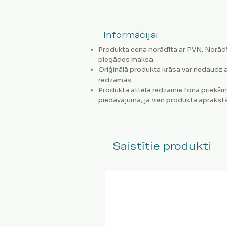
Informācijai
Produkta cena norādīta ar PVN. Norādī
piegādes maksa.
Oriģinālā produkta krāsa var nedaudz a
redzamās
Produkta attēlā redzamie fona priekšm
piedāvājumā, ja vien produkta aprakstā
Saistītie produkti