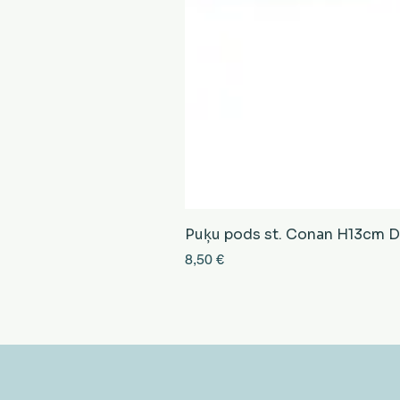
Puķu pods st. Conan H13cm D13
Cena
8,50 €