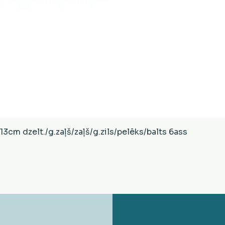
Ātrais skats
cm dzelt./g.zaļš/zaļš/g.zils/pelēks/balts 6ass