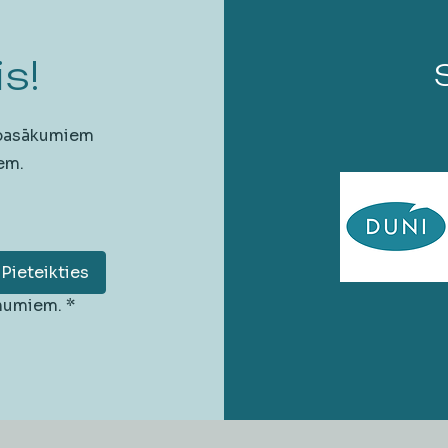
s!
 pasākumiem
em.
Pieteikties
unumiem.
*