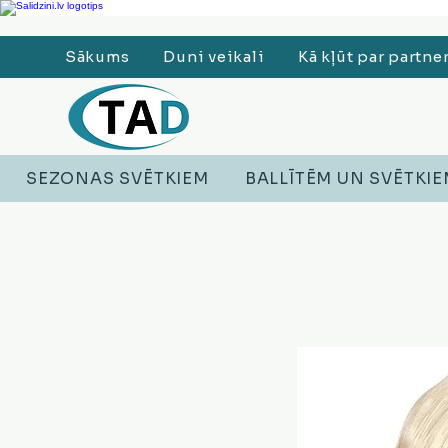
Ledusskapji, Sadzīves tehnika, Smaržas, Operatīvā atmiņa, Putekļu sūcēji
Sākums
Duni veikali
Kā kļūt par partne
SEZONAS SVĒTKIEM
BALLĪTĒM UN SVĒTKI