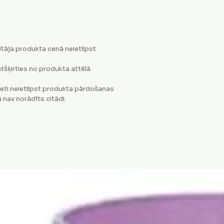
tāja produkta cenā neietilpst
tšķirties no produkta attēlā
eti neietilpst produkta pārdošanas
 nav norādīts citādi.