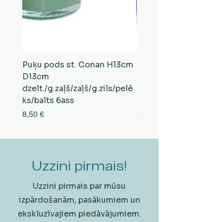
Puķu pods st. Conan H13cm
Puķu pods st. Conan
D13cm
D13cm
dzelt./g.zaļš/zaļš/g.zils/pelē
balts/brūns/pelēks/vi
ks/balts 6ass
zeltens/g.zaļš 6ass
Cena
Cena
8,50 €
8,50 €
Uzzini pirmais!
Uzzini pirmais par mūsu
izpārdošanām, pasākumiem un
ekskluzīvajiem piedāvājumiem.