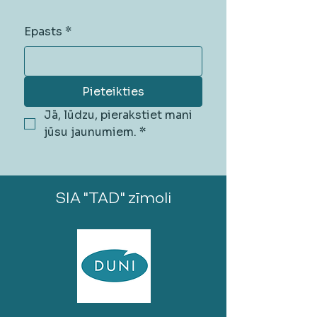
Epasts
*
Pieteikties
Jā, lūdzu, pierakstiet mani 
jūsu jaunumiem.
*
SIA "TAD" zīmoli