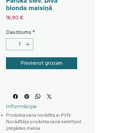
Parūka siev. Diva
blonda maisiņā
Cena
16,90 €
Daudzums
*
Pievienot grozam
Informācijai
Produkta cena norādīta ar PVN.
Norādītāja produkta cenā neietilpst
piegādes maksa.