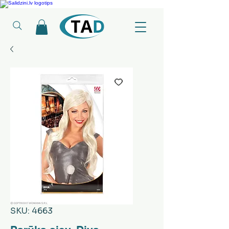
Ledusskapji, Sadzīves tehnika, Smaržas, Operatīvā atmiņa, Putekļu sūcēji
SKU: 4663