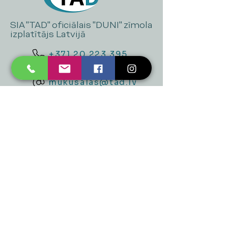
SIA "TAD" oficiālais "DUNI" zīmola
izplatītājs Latvijā
+371 20 223 395
mukusalas@tad.lv
Mēs piedāvājam
Ballītēm un Svētkiem
Gaismai
Mājai
Floristika