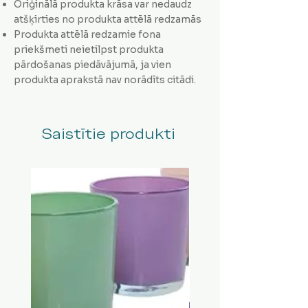
Oriģinālā produkta krāsa var nedaudz
atšķirties no produkta attēlā redzamās
Produkta attēlā redzamie fona
priekšmeti neietilpst produkta
pārdošanas piedāvājumā, ja vien
produkta aprakstā nav norādīts citādi.
Saistītie produkti