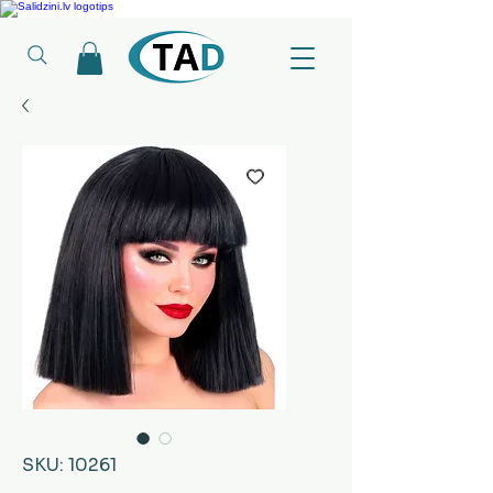
Ledusskapji, Sadzīves tehnika, Smaržas, Operatīvā atmiņa, Putekļu sūcēji
SKU: 10261