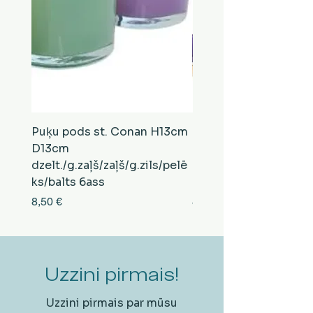
Puķu pods st. Conan H13cm
Puķu pods st. Conan
D13cm
D13cm
dzelt./g.zaļš/zaļš/g.zils/pelē
balts/brūns/pelēks/vi
ks/balts 6ass
zeltens/g.zaļš 6ass
Cena
Cena
8,50 €
8,50 €
Uzzini pirmais!
Uzzini pirmais par mūsu