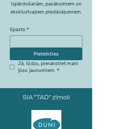
izpārdošanām, pasākumiem un
ekskluzīvajiem piedāvājumiem.
Epasts
*
Pieteikties
Jā, lūdzu, pierakstiet mani 
jūsu jaunumiem.
*
SIA "TAD" zīmoli