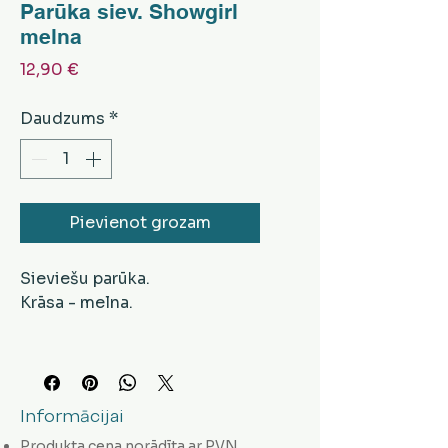
Parūka siev. Showgirl
melna
Cena
12,90 €
Daudzums
*
Pievienot grozam
Sieviešu parūka.
Krāsa - melna.
Informācijai
Produkta cena norādīta ar PVN.