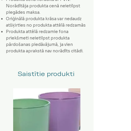
Norādītāja produkta cenā neietilpst
piegādes maksa.
Oriģinālā produkta krāsa var nedaudz
atšķirties no produkta attēlā redzamās
Produkta attēlā redzamie fona
priekšmeti neietilpst produkta
pārdošanas piedāvājumā, ja vien
produkta aprakstā nav norādīts citādi.
Saistītie produkti