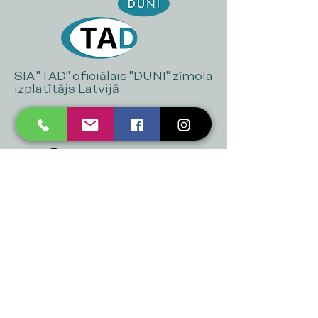
SIA "TAD" oficiālais "DUNI" zīmola
izplatītājs Latvijā
+371 20 223 395
mukusalas@tad.lv
Mēs piedāvājam
Ballītēm un Svētkiem
Gaismai