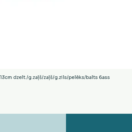
Ātrais skats
cm dzelt./g.zaļš/zaļš/g.zils/pelēks/balts 6ass