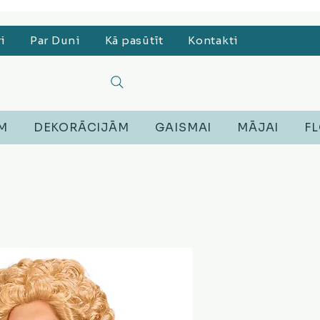
, Lego, Austiņas
ri
Par Duni
Kā pasūtīt
Kontakti
EM
DEKORĀCIJĀM
GAISMAI
MĀJAI
FL