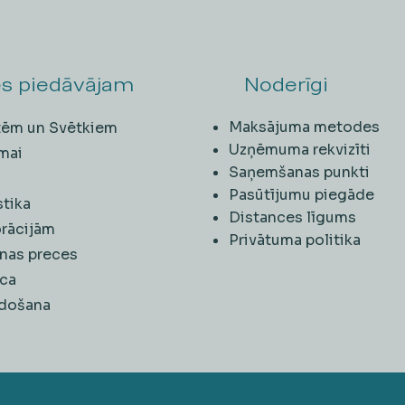
s piedāvājam
Noderīgi
Maksājuma metodes
ītēm un Svētkiem
Uzņēmuma rekvizīti
mai
Saņemšanas punkti
i
Pasūtījumu piegāde
stika
Distances līgums
rācijām
Privātuma politika
nas preces
ca
rdošana