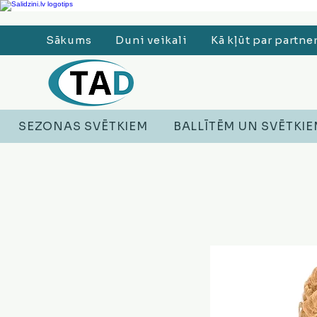
Ledusskapji, Sadzīves tehnika, Smaržas, Operatīvā atmiņa, Putekļu sūcēji
Sākums
Duni veikali
Kā kļūt par partne
SEZONAS SVĒTKIEM
BALLĪTĒM UN SVĒTKI