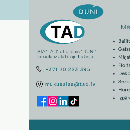
Mē
Ball
Gais
SIA "TAD" oficiālais "DUNI"
zīmola izplatītājs Latvijā
Māja
Flori
+371 20 223 395
Deko
Sezo
mukusalas@tad.lv
Hore
​Izpā