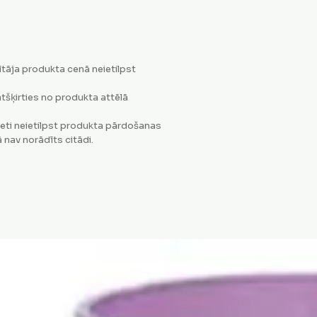
tāja produkta cenā neietilpst
tšķirties no produkta attēlā
eti neietilpst produkta pārdošanas
 nav norādīts citādi.