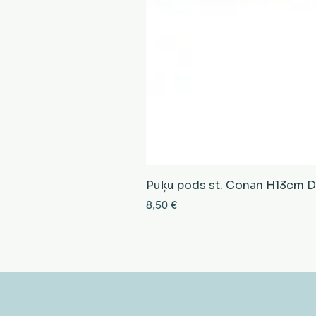
Puķu pods st. Conan H13cm D13
Cena
8,50 €