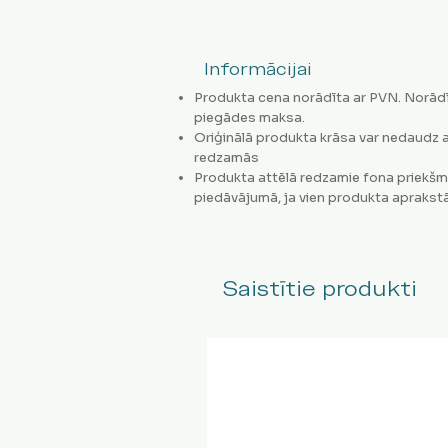
Informācijai
Produkta cena norādīta ar PVN. Norādī
piegādes maksa.
Oriģinālā produkta krāsa var nedaudz a
redzamās
Produkta attēlā redzamie fona priekšm
piedāvājumā, ja vien produkta aprakstā
Saistītie produkti