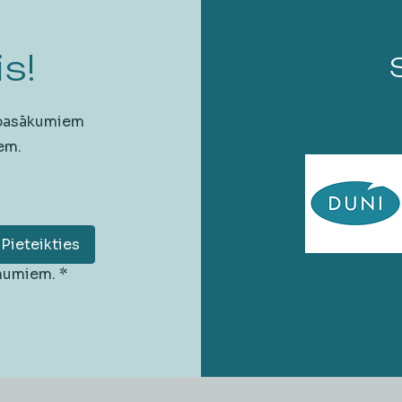
s!
 pasākumiem
em.
Pieteikties
unumiem.
*