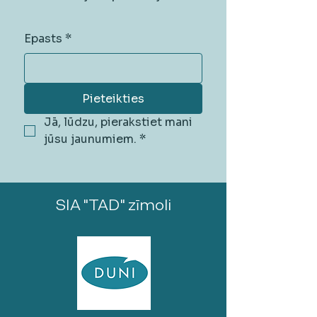
Epasts
*
Pieteikties
Jā, lūdzu, pierakstiet mani 
jūsu jaunumiem.
*
SIA "TAD" zīmoli