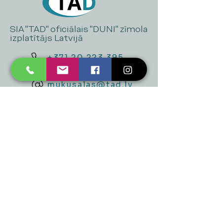
SIA "TAD" oficiālais "DUNI" zīmola
izplatītājs Latvijā
+371 20 223 395
mukusalas@tad.lv
Mēs piedāvājam
Ballītēm un Svētkiem
Gaismai
Mājai
Floristika