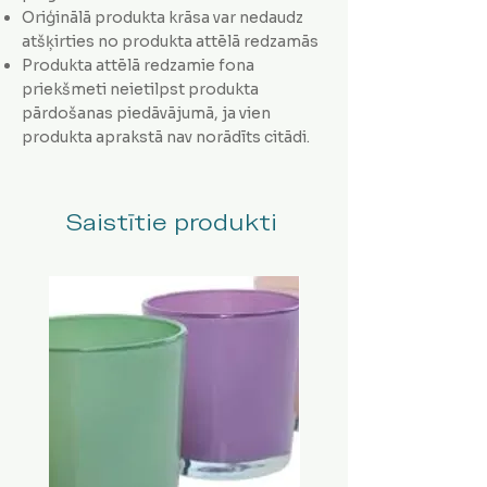
Oriģinālā produkta krāsa var nedaudz
atšķirties no produkta attēlā redzamās
Produkta attēlā redzamie fona
priekšmeti neietilpst produkta
pārdošanas piedāvājumā, ja vien
produkta aprakstā nav norādīts citādi.
Saistītie produkti