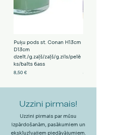
Puķu pods st. Conan H13cm
Puķu pods st. Conan
D13cm
D13cm
dzelt./g.zaļš/zaļš/g.zils/pelē
balts/brūns/pelēks/vi
ks/balts 6ass
zeltens/g.zaļš 6ass
Cena
Cena
8,50 €
8,50 €
Uzzini pirmais!
Uzzini pirmais par mūsu
izpārdošanām, pasākumiem un
ekskluzīvajiem piedāvājumiem.