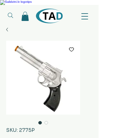
Ledusskapji, Sadzīves tehnika, Smaržas, Operatīvā atmiņa, Putekļu sūcēji
SKU: 2775P