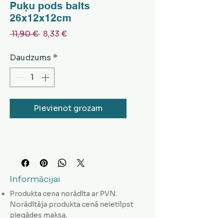
Puķu pods balts
26x12x12cm
Parastā
Izpārdošanas
 11,90 € 
8,33 €
cena
cena
Daudzums
*
Pievienot grozam
Informācijai
Produkta cena norādīta ar PVN.
Norādītāja produkta cenā neietilpst
piegādes maksa.