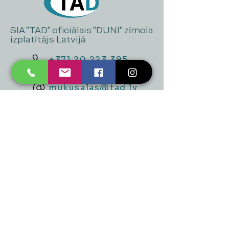
SIA "TAD" oficiālais "DUNI" zīmola
izplatītājs Latvijā
+371 20 223 395
mukusalas@tad.lv
Mēs piedāvājam
Ballītēm un Svētkiem
Gaismai
Mājai
Floristika