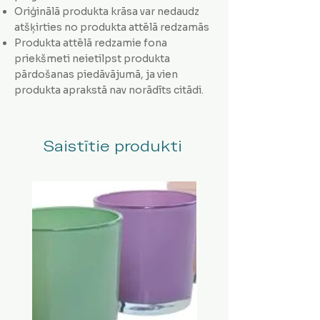
Oriģinālā produkta krāsa var nedaudz
atšķirties no produkta attēlā redzamās
Produkta attēlā redzamie fona
priekšmeti neietilpst produkta
pārdošanas piedāvājumā, ja vien
produkta aprakstā nav norādīts citādi.
Saistītie produkti