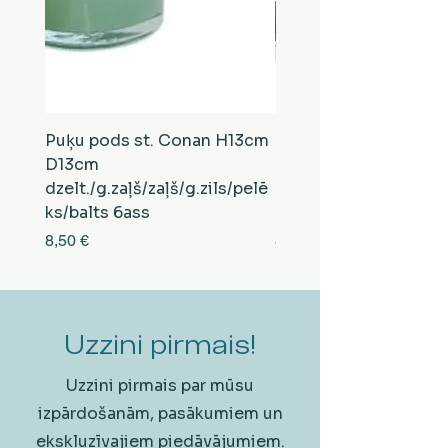
Puķu pods st. Conan H13cm
Puķu pods st. Conan
D13cm
D13cm
dzelt./g.zaļš/zaļš/g.zils/pelē
balts/brūns/pelēks/vi
ks/balts 6ass
zeltens/g.zaļš 6ass
Cena
Cena
8,50 €
8,50 €
Uzzini pirmais!
Uzzini pirmais par mūsu
izpārdošanām, pasākumiem un
ekskluzīvajiem piedāvājumiem.