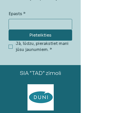
Epasts
*
Pieteikties
Jā, lūdzu, pierakstiet mani 
jūsu jaunumiem.
*
SIA "TAD" zīmoli