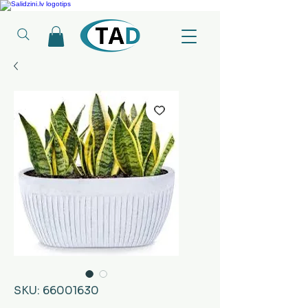
Ledusskapji, Sadzīves tehnika, Smaržas, Operatīvā atmiņa, Putekļu sūcēji
SKU: 66001630