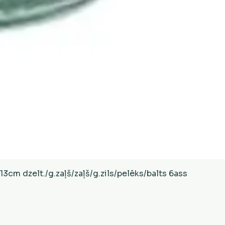
Ātrais skats
cm dzelt./g.zaļš/zaļš/g.zils/pelēks/balts 6ass