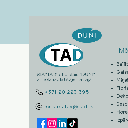
Mē
Ball
Gais
SIA "TAD" oficiālais "DUNI"
zīmola izplatītājs Latvijā
Māja
Flori
+371 20 223 395
Deko
Sezo
mukusalas@tad.lv
Hore
​Izpā