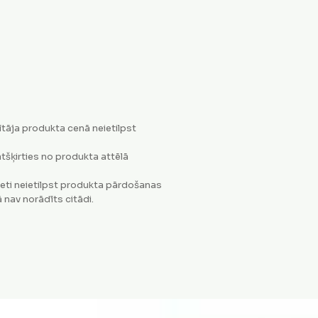
tāja produkta cenā neietilpst
tšķirties no produkta attēlā
eti neietilpst produkta pārdošanas
 nav norādīts citādi.