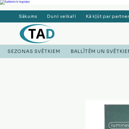
Ledusskapji, Sadzīves tehnika, Smaržas, Operatīvā atmiņa, Putekļu sūcēji
Sākums
Duni veikali
Kā kļūt par partne
SEZONAS SVĒTKIEM
BALLĪTĒM UN SVĒTKI