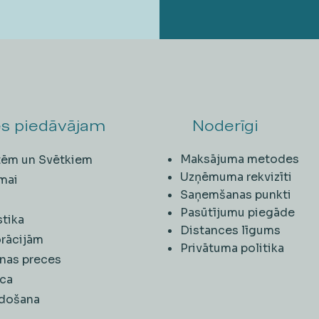
s piedāvājam
Noderīgi
Maksājuma metodes
ītēm un Svētkiem
Uzņēmuma rekvizīti
mai
Saņemšanas punkti
i
Pasūtījumu piegāde
stika
Distances līgums
rācijām
Privātuma politika
nas preces
ca
rdošana