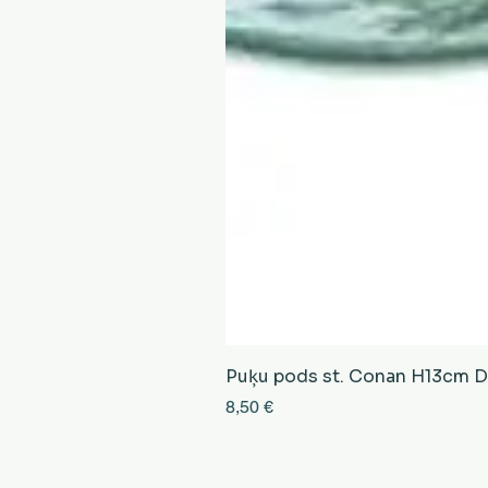
Puķu pods st. Conan H13cm D13
Cena
8,50 €