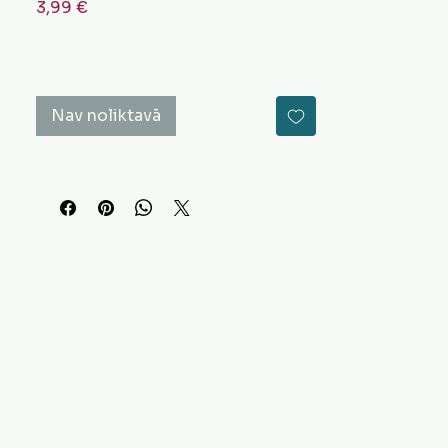
Cena
3,99 €
Nav noliktavā