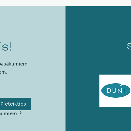
s!
 pasākumiem
em.
Pieteikties
unumiem.
*