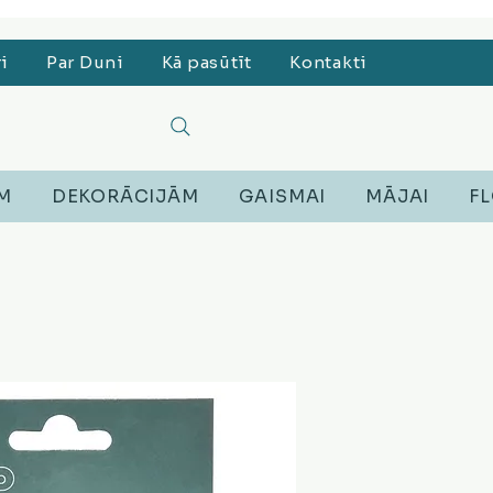
, Lego, Austiņas
ri
Par Duni
Kā pasūtīt
Kontakti
EM
DEKORĀCIJĀM
GAISMAI
MĀJAI
FL