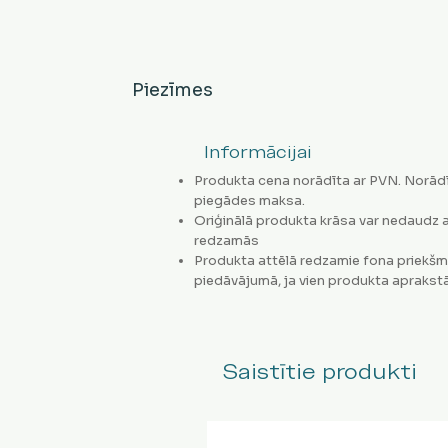
Piezīmes
Informācijai
Produkta cena norādīta ar PVN. Norādī
piegādes maksa.
Oriģinālā produkta krāsa var nedaudz a
redzamās
Produkta attēlā redzamie fona priekšm
piedāvājumā, ja vien produkta aprakstā
Saistītie produkti