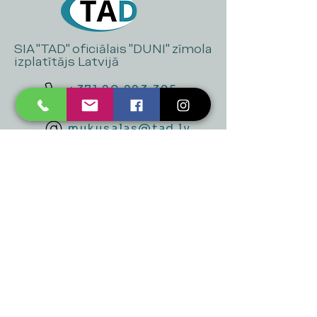
SIA "TAD" oficiālais "DUNI" zīmola
izplatītājs Latvijā
+371 20 223 395
mukusalas@tad.lv
Mēs piedāvājam
Ballītēm un Svētkiem
Gaismai
Mājai
Floristika