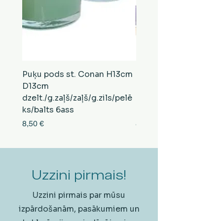
Puķu pods st. Conan H13cm
Puķu pods st. Conan
D13cm
D13cm
dzelt./g.zaļš/zaļš/g.zils/pelē
balts/brūns/pelēks/vi
ks/balts 6ass
zeltens/g.zaļš 6ass
Cena
Cena
8,50 €
8,50 €
Uzzini pirmais!
Uzzini pirmais par mūsu
izpārdošanām, pasākumiem un