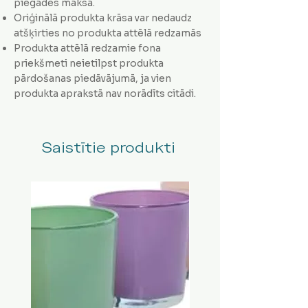
piegādes maksa.
Oriģinālā produkta krāsa var nedaudz
atšķirties no produkta attēlā redzamās
Produkta attēlā redzamie fona
priekšmeti neietilpst produkta
pārdošanas piedāvājumā, ja vien
produkta aprakstā nav norādīts citādi.
Saistītie produkti