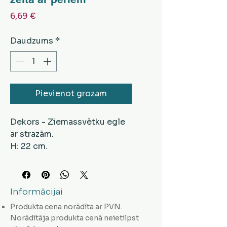
Cena
6,69 €
Daudzums
*
Pievienot grozam
Dekors - Ziemassvētku egle
ar strazām.
H: 22 cm.
Krāsa - zelta tonis.
Informācijai
Produkta cena norādīta ar PVN.
Norādītāja produkta cenā neietilpst