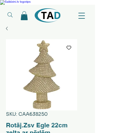
Ledusskapji, Sadzīves tehnika, Smaržas, Operatīvā atmiņa, Putekļu sūcēji
SKU: CAA638250
Rotāj.Zsv Egle 22cm
zelta ar pērlēm