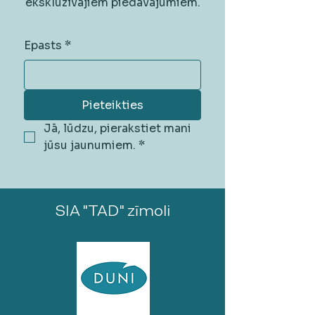
ekskluzīvajiem piedāvājumiem.
Epasts
*
Pieteikties
Jā, lūdzu, pierakstiet mani 
jūsu jaunumiem.
*
SIA "TAD" zīmoli