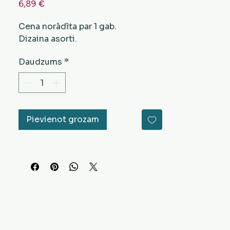
Cena
6,89 €
Cena norādīta par 1 gab.
Dizaina asorti.
Daudzums
*
Pievienot grozam