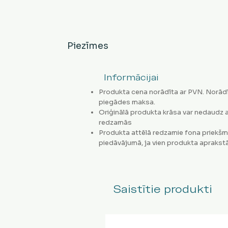
Piezīmes
Informācijai
Produkta cena norādīta ar PVN. Norādī
piegādes maksa.
Oriģinālā produkta krāsa var nedaudz a
redzamās
Produkta attēlā redzamie fona priekšm
piedāvājumā, ja vien produkta aprakstā
Saistītie produkti