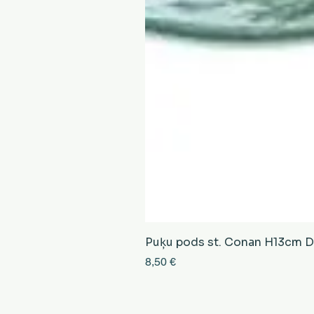
Puķu pods st. Conan H13cm D13
Cena
8,50 €