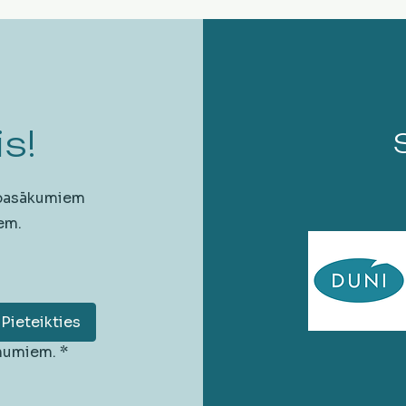
s!
 pasākumiem
em.
Pieteikties
unumiem.
*