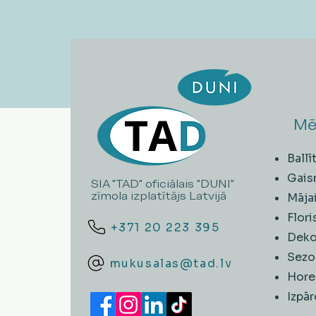
Mē
Ball
Gais
SIA "TAD" oficiālais "DUNI"
zīmola izplatītājs Latvijā
Māja
Flori
+371 20 223 395
Deko
Sezo
mukusalas@tad.lv
Hore
​Izpā