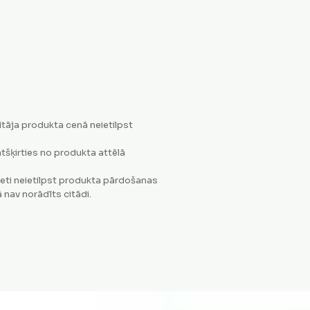
tāja produkta cenā neietilpst
tšķirties no produkta attēlā
eti neietilpst produkta pārdošanas
 nav norādīts citādi.