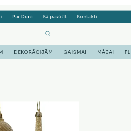
, Lego, Austiņas
ri
Par Duni
Kā pasūtīt
Kontakti
EM
DEKORĀCIJĀM
GAISMAI
MĀJAI
FL