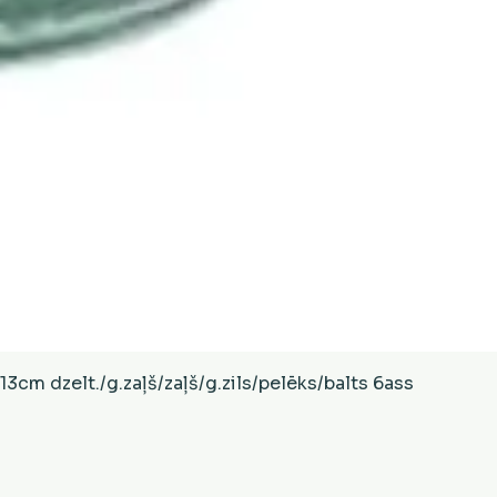
Ātrais skats
cm dzelt./g.zaļš/zaļš/g.zils/pelēks/balts 6ass