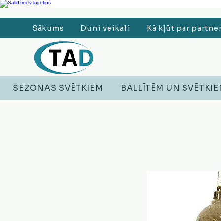
Ledusskapji, Sadzīves tehnika, Smaržas, Operatīvā atmiņa, Putekļu sūcēji
Sākums
Duni veikali
Kā kļūt par partne
SEZONAS SVĒTKIEM
BALLĪTĒM UN SVĒTKI